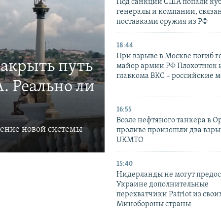
Под санкции США попали ку
генералы и компании, связа
поставками оружия из РФ
18:44
При взрыве в Москве погиб г
закрыть путь
майор армии РФ Плохотнюк и
главкома ВКС – российские 
. Реально ли
16:55
Возле нефтяного танкера в 
ление новой системы
проливе произошли два взры
UKMTO
15:40
Нидерланды не могут предос
Украине дополнительные
перехватчики Patriot из своих
Минобороны страны