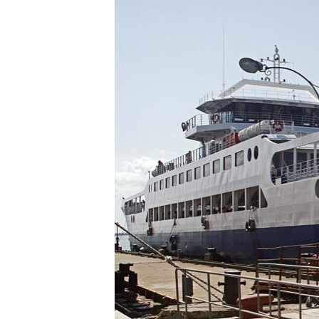
ПОБЕДИТЕЛЕЙ НЕ СУДЯТ?
КРЫМ.НЕПОКОРЕННЫЙ
ELIFBE
УКРАИНСКАЯ ПРОБЛЕМА КРЫМА