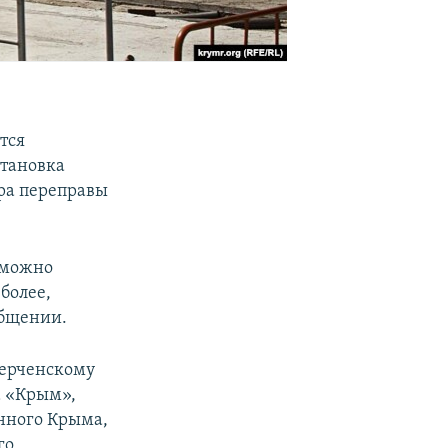
тся
становка
ора переправы
зможно
более,
общении.
Керченскому
а «Крым»,
анного Крыма,
го