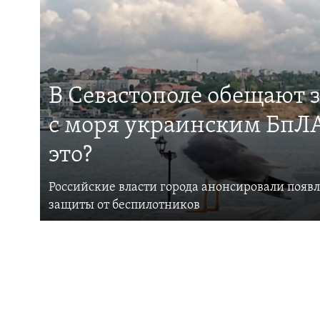
В Севастополе обещают 
с моря украинским БпЛА
это?
Российские власти города анонсировали появ
защиты от беспилотников