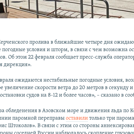
Керченского пролива в ближайшие четыре дня ожидаю
 погодные условия и шторм, в связи с чем возможна о
ов. Об этом 22 февраля сообщает пресс-служба операт
я дирекция».
февраля ожидаются нестабильные погодные условия, во
 увеличение скорости ветра до 20 метров в секунду и 
становки судов на 8-12 и более часов», – сказано в со
за обледенения в Азовском море и движения льда по 
линии паромной переправы
оставили
только три паром
рис Штоколов». В связи с этим со стороны аннексиров
тороны соседней России наблюдалось скопление грузово