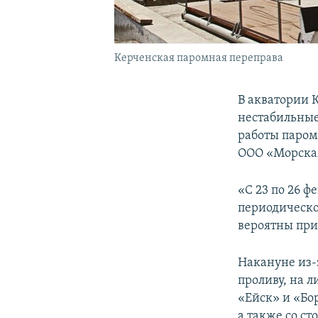
Керченская паромная переправа
В акватории 
нестабильные
работы паром
ООО «Морска
«С 23 по 26 
периодическое
вероятны прио
Накануне из-
проливу, на 
«Ейск» и «Бо
а также со с