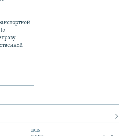
ранспортной
По
еправу
рственной
19:15