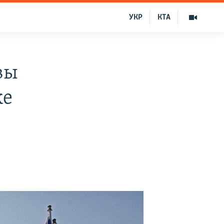
УКР
КТА
вы
ке