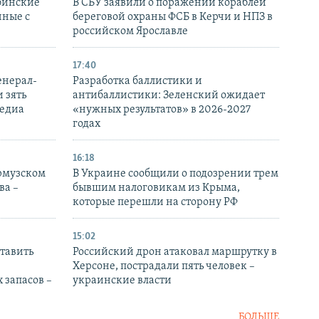
бинские
В СБУ заявили о поражении кораблей
нные с
береговой охраны ФСБ в Керчи и НПЗ в
российском Ярославле
17:40
енерал-
Разработка баллистики и
 зять
антибаллистики: Зеленский ожидает
медиа
«нужных результатов» в 2026-2027
годах
16:18
Ормузском
В Украине сообщили о подозрении трем
ва –
бывшим налоговикам из Крыма,
которые перешли на сторону РФ
15:02
тавить
Российский дрон атаковал маршрутку в
Херсоне, пострадали пять человек –
 запасов –
украинские власти
БОЛЬШЕ