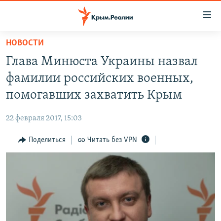
Доступность
ссылки
Вернуться
НОВОСТИ
к
НОВОСТИ
Глава Минюста Украины назвал
основному
СПЕЦПРОЕКТЫ
содержанию
фамилии российских военных,
ВОДА
Вернутся
ГРУЗ 200
помогавших захватить Крым
к
ИСТОРИЯ
КАРТА ВОЕННЫХ ОБЪЕКТОВ КРЫМА
главной
22 февраля 2017, 15:03
ЕЩЕ
11 ЛЕТ ОККУПАЦИИ КРЫМА. 11 ИСТОРИЙ СОПРОТИВЛЕНИЯ
навигации
Вернутся
Поделиться
Читать без VPN
РАДІО СВОБОДА
ИНТЕРАКТИВ
к
КАК ОБОЙТИ БЛОКИРОВКУ
ИНФОГРАФИКА
поиску
ТЕЛЕПРОЕКТ КРЫМ.РЕАЛИИ
Українською
СОВЕТЫ ПРАВОЗАЩИТНИКОВ
Qırımtatar
ПРОПАВШИЕ БЕЗ ВЕСТИ