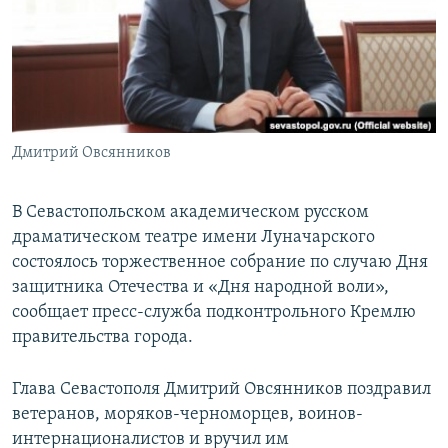
ПРИСОЕДИНЯЙТЕСЬ!
ПОБЕДИТЕЛЕЙ НЕ СУДЯТ?
КРЫМ.НЕПОКОРЕННЫЙ
ELIFBE
УКРАИНСКАЯ ПРОБЛЕМА КРЫМА
Все сайты RFE/RL
Дмитрий Овсянников
В Севастопольском академическом русском
драматическом театре имени Луначарского
состоялось торжественное собрание по случаю Дня
защитника Отечества и «Дня народной воли»,
сообщает пресс-служба подконтрольного Кремлю
правительства города.
Глава Севастополя Дмитрий Овсянников поздравил
ветеранов, моряков-черноморцев, воинов-
интернационалистов и вручил им