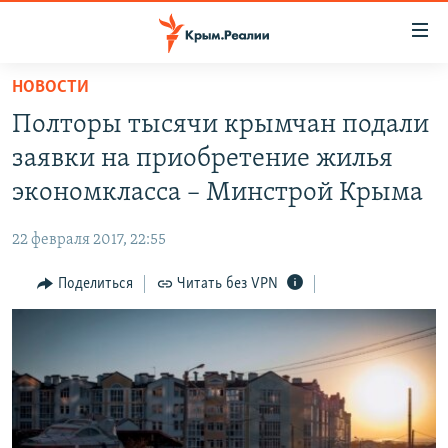
Доступность
ссылки
Вернуться
НОВОСТИ
к
НОВОСТИ
Полторы тысячи крымчан подали
основному
СПЕЦПРОЕКТЫ
содержанию
заявки на приобретение жилья
ВОДА
Вернутся
ГРУЗ 200
экономкласса – Минстрой Крыма
к
ИСТОРИЯ
КАРТА ВОЕННЫХ ОБЪЕКТОВ КРЫМА
главной
22 февраля 2017, 22:55
ЕЩЕ
11 ЛЕТ ОККУПАЦИИ КРЫМА. 11 ИСТОРИЙ СОПРОТИВЛЕНИЯ
навигации
Вернутся
Поделиться
Читать без VPN
РАДІО СВОБОДА
ИНТЕРАКТИВ
к
КАК ОБОЙТИ БЛОКИРОВКУ
ИНФОГРАФИКА
поиску
ТЕЛЕПРОЕКТ КРЫМ.РЕАЛИИ
Українською
СОВЕТЫ ПРАВОЗАЩИТНИКОВ
Qırımtatar
ПРОПАВШИЕ БЕЗ ВЕСТИ