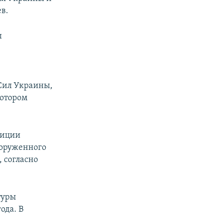
в.
ы
Сил Украины,
котором
зиции
ооруженного
 согласно
туры
ода. В