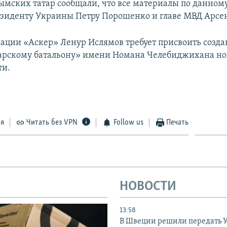
мских татар сообщали, что все материалы по данному
зиденту Украины Петру Порошенко и главе МВД Арсен
зации «Аскер» Ленур Ислямов требует присвоить созд
арскому батальону» имени Номана Челебиджихана н
ти.
ся
Читать без VPN
Follow us
Печать
НОВОСТИ
13:58
В Швеции решили передать 