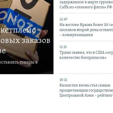
задержанное в марте грузово
Caffa из «теневого флота» РФ
12:47
На востоке Крыма более 30 се
ркетплейс
поселков второй день остаютс
– коммунальщики
овых заказов
11:15
ве
Трамп заявил, что в США «ог
количество боеприпасов»
ставлять товары в
10:11
Казахстан вновь стал самым
процветающим государством
Центральной Азии – рейтинг