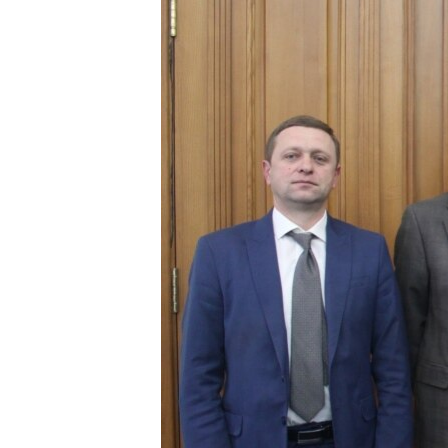
ПОБЕДИТЕЛЕЙ НЕ СУДЯТ?
КРЫМ.НЕПОКОРЕННЫЙ
ELIFBE
УКРАИНСКАЯ ПРОБЛЕМА КРЫМА