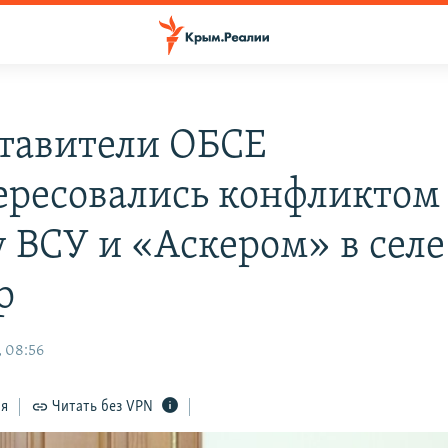
тавители ОБСЕ
ересовались конфликтом
 ВСУ и «Аскером» в селе
р
, 08:56
ся
Читать без VPN