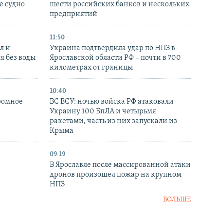
е судно
шести российских банков и нескольких
предприятий
11:50
л и
Украина подтвердила удар по НПЗ в
я без воды
Ярославской области РФ – почти в 700
километрах от границы
10:40
ромное
ВС ВСУ: ночью войска РФ атаковали
Украину 100 БпЛА и четырьмя
ракетами, часть из них запускали из
Крыма
09:19
В Ярославле после массированной атаки
дронов произошел пожар на крупном
НПЗ
БОЛЬШЕ