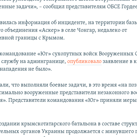
енные задачи», – сообщил представителям ОБСЕ Гордее
вилась информация об инциденте, на территории баз
о объединения «Аскер» в селе Чонгар, недалеко от
ивной границы с Крымом.
 командование «Юг» сухопутных войск Вооруженных 
т службу на админгранице,
опубликовало
заявление в 
«нападения не было».
али, что выполняли боевые задачи, в это время «на по
имально вооруженные представители незаконного в
». Представители командования «Юг» приняли меры,
создании крымскотатарского батальона в составе струк
ельных органов Украины продолжается с минувшего г