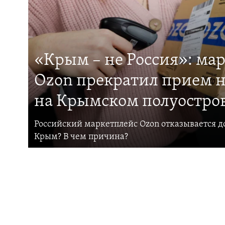
«Крым – не Россия»: ма
Ozon прекратил прием н
на Крымском полуостро
Российский маркетплейс Ozon отказывается до
Крым? В чем причина?