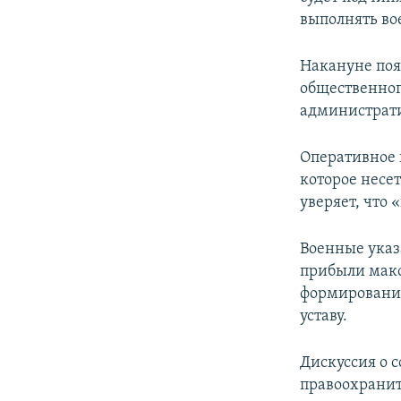
выполнять во
Накануне поя
общественног
администрат
Оперативное
которое несе
уверяет, что 
Военные указ
прибыли макс
формирования
уставу.
Дискуссия о 
правоохранит