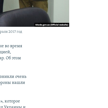
аля 2017 год
не во время
ацией,
р. Об этом
озникли очень
тороны нашли
», которое
ил Украины и