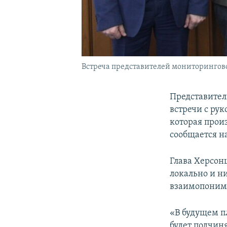
Встреча представителей мониторингово
Представител
встречи с ру
которая прои
сообщается н
Глава Херсон
локально и н
взаимопоним
«В будущем п
будет подчин