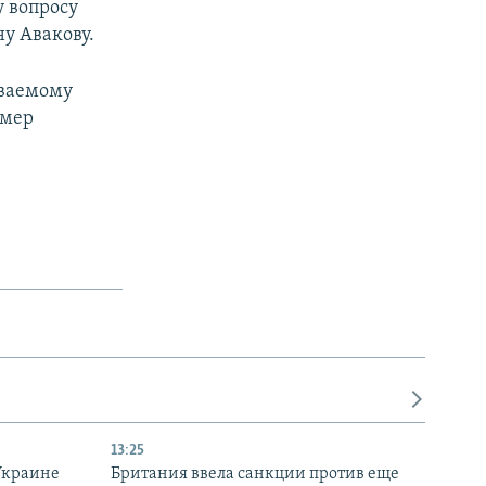
 вопросу
у Авакову.
аваемому
омер
13:25
Украине
Британия ввела санкции против еще