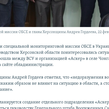
й миссии ОБСЕ и главы Херсонщины Андрея Гордеева, 22 февр
и специальной мониторинговой миссии ОБСЕ в Украи
ководством Херсонской области поинтересовались ситу
зошла между ВСУ и организацией «Аскер» в селе Чонга
а сайте обладминистрации.
щины Андрей Гордеев отметил, что «недоразумения в
икаким образом не влияют на ситуацию в области, а с
ание».
ланируется создание отдельного подразделения «Аскер
яться руководству Генерального штаба Вооруженных С