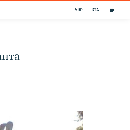
УКР
КТА
анта