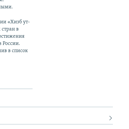
ными.
ии «Хизб ут-
 стран в
достижения
в России.
чив в список