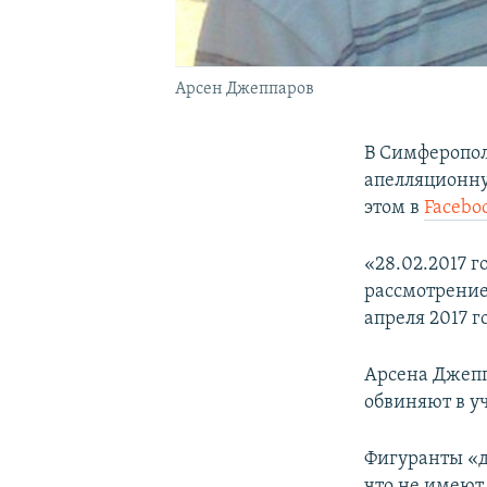
Арсен Джеппаров
В Симферопол
апелляционну
этом в
Facebo
«28.02.2017 г
рассмотрение
апреля 2017 г
Арсена Джепп
обвиняют в у
Фигуранты «д
что не имеют