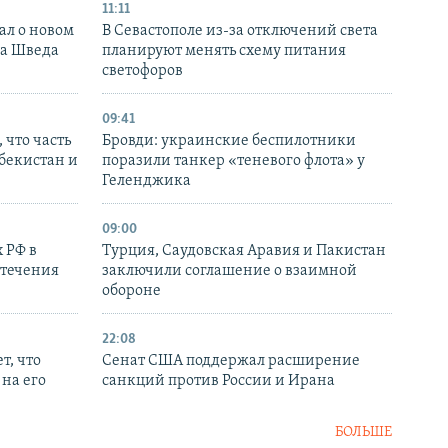
11:11
ал о новом
В Севастополе из-за отключений света
ка Шведа
планируют менять схему питания
светофоров
09:41
 что часть
Бровди: украинские беспилотники
збекистан и
поразили танкер «теневого флота» у
Геленджика
09:00
 РФ в
Турция, Саудовская Аравия и Пакистан
стечения
заключили соглашение о взаимной
обороне
22:08
т, что
Сенат США поддержал расширение
на его
санкций против России и Ирана
БОЛЬШЕ