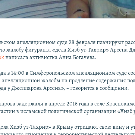
ьском апелляционном суде 28 февраля планируют рас
ю жалобу фигуранта «дела Хизб ут-Тахрир» Арсена Д
ok
написала активистка Анна Богачева.
ода в 14:00 в Симферопольском апелляционном суде со
 апелляционной жалобы на продление содержания под
ода у Джеппарова Арсена», – говорится в сообщении.
арова задержали в апреле 2016 года в селе Краснокаме
частии в исламской политической организации «Хизб 
ела Хизб ут-Тахрир» в Крыму отрицают свою вину и у
 никакого отношения к террористической деятельност