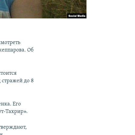
смотреть
жеппарова. Об
стоится
 стражей до 8
нка. Его
ут-Тахрир».
тверждают,
и.