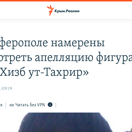
ферополе намерены
отреть апелляцию фигур
 Хизб ут-Тахрир»
 09:19
ся
Читать без VPN