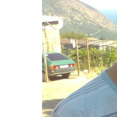
ПОБЕДИТЕЛЕЙ НЕ СУДЯТ?
КРЫМ.НЕПОКОРЕННЫЙ
ELIFBE
УКРАИНСКАЯ ПРОБЛЕМА КРЫМА