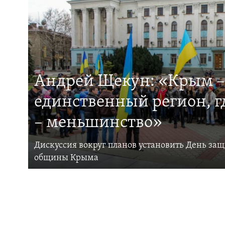
Андрей Щекун: «Крым –
единственный регион, 
– меньшинство»
Дискуссия вокруг планов установить День за
общины Крыма