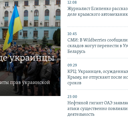
12:08
Журналист Есипенко рассказ
деле крымского автомехани
10:45
СМИ: В Wildberries сообщили,
складов могут перенести в У
Беларусь
где украинцы
09:29
КРЦ: Украинцев, осужденных
Крыму, не отпускают после и
щиты прав украинской
сроков
23:00
Нефтяной гигант ОАЭ заявляе
атаки существенно повлияли 
деятельность