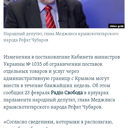
ПРИСОЕДИНЯЙТЕСЬ!
ПОБЕДИТЕЛЕЙ НЕ СУДЯТ?
КРЫМ.НЕПОКОРЕННЫЙ
ELIFBE
Народный депутат, глава Меджлиса крымскотатарского
УКРАИНСКАЯ ПРОБЛЕМА КРЫМА
народа Рефат Чубаров
Все сайты RFE/RL
Изменения в постановление Кабинета министров
Украины № 1035 об ограничении поставок
отдельных товаров и услуг через
административную границу с Крымом могут
внести в течение ближайших недель. Об этом
сообщил 23 февраля
Радiо Свобода
в кулуарах
парламента народный депутат, глава Меджлиса
крымскотатарского народа Рефат Чубаров.
«Согласно сведениям, которыми я располагаю,