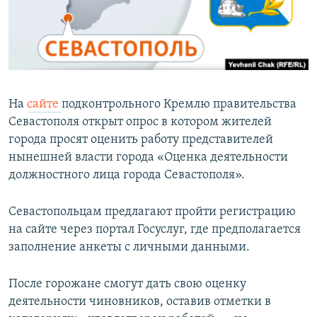
ПРИСОЕДИНЯЙТЕСЬ!
ПОБЕДИТЕЛЕЙ НЕ СУДЯТ?
КРЫМ.НЕПОКОРЕННЫЙ
ELIFBE
УКРАИНСКАЯ ПРОБЛЕМА КРЫМА
На
сайте
подконтрольного Кремлю правительства
Все сайты RFE/RL
Севастополя открыт опрос в котором жителей
города просят оценить работу представителей
нынешней власти города «Оценка деятельности
должностного лица города Севастополя».
Севастопольцам предлагают пройти регистрацию
на сайте через портал Госуслуг, где предполагается
заполнение анкеты с личными данными.
После горожане смогут дать свою оценку
деятельности чиновников, оставив отметки в