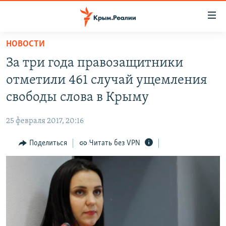
Доступность
ссылки
Вернуться
НОВОСТИ
к
НОВОСТИ
За три года правозащитники
основному
СПЕЦПРОЕКТЫ
содержанию
отметили 461 случай ущемления
ВОДА
Вернутся
ГРУЗ 200
свободы слова в Крыму
к
ИСТОРИЯ
КАРТА ВОЕННЫХ ОБЪЕКТОВ КРЫМА
главной
25 февраля 2017, 20:16
ЕЩЕ
11 ЛЕТ ОККУПАЦИИ КРЫМА. 11 ИСТОРИЙ СОПРОТИВЛЕНИЯ
навигации
Вернутся
Поделиться
Читать без VPN
РАДІО СВОБОДА
ИНТЕРАКТИВ
к
КАК ОБОЙТИ БЛОКИРОВКУ
ИНФОГРАФИКА
поиску
ТЕЛЕПРОЕКТ КРЫМ.РЕАЛИИ
Українською
СОВЕТЫ ПРАВОЗАЩИТНИКОВ
Qırımtatar
ПРОПАВШИЕ БЕЗ ВЕСТИ