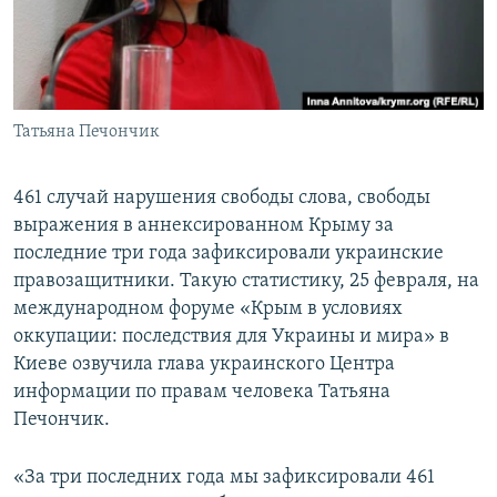
ПРИСОЕДИНЯЙТЕСЬ!
ПОБЕДИТЕЛЕЙ НЕ СУДЯТ?
КРЫМ.НЕПОКОРЕННЫЙ
ELIFBE
Татьяна Печончик
УКРАИНСКАЯ ПРОБЛЕМА КРЫМА
Все сайты RFE/RL
​461 случай нарушения свободы слова, свободы
выражения в аннексированном Крыму за
последние три года зафиксировали украинские
правозащитники. Такую статистику, 25 февраля, на
международном форуме «Крым в условиях
оккупации: последствия для Украины и мира» в
Киеве озвучила глава украинского Центра
информации по правам человека Татьяна
Печончик.
«За три последних года мы зафиксировали 461