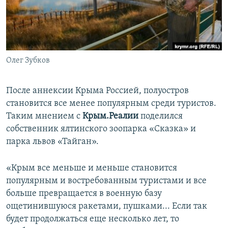
ПРИСОЕДИНЯЙТЕСЬ!
ПОБЕДИТЕЛЕЙ НЕ СУДЯТ?
КРЫМ.НЕПОКОРЕННЫЙ
ELIFBE
Олег Зубков
УКРАИНСКАЯ ПРОБЛЕМА КРЫМА
Все сайты RFE/RL
После аннексии Крыма Россией, полуостров
становится все менее популярным среди туристов.
Таким мнением с
Крым.Реалии
поделился
собственник ялтинского зоопарка «Сказка» и
парка львов «Тайган».
«Крым все меньше и меньше становится
популярным и востребованным туристами и все
больше превращается в военную базу
ощетинившуюся ракетами, пушками... Если так
будет продолжаться еще несколько лет, то