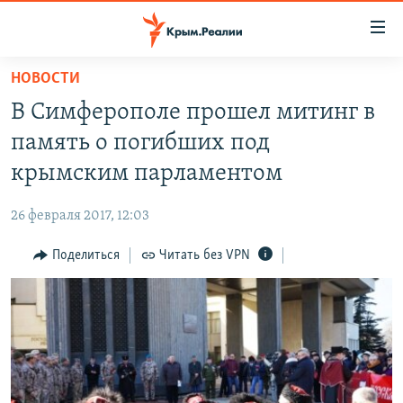
Доступность
ссылки
Вернуться
НОВОСТИ
к
НОВОСТИ
В Симферополе прошел митинг в
основному
СПЕЦПРОЕКТЫ
содержанию
память о погибших под
ВОДА
Вернутся
ГРУЗ 200
крымским парламентом
к
ИСТОРИЯ
КАРТА ВОЕННЫХ ОБЪЕКТОВ КРЫМА
главной
26 февраля 2017, 12:03
ЕЩЕ
11 ЛЕТ ОККУПАЦИИ КРЫМА. 11 ИСТОРИЙ СОПРОТИВЛЕНИЯ
навигации
Вернутся
Поделиться
Читать без VPN
РАДІО СВОБОДА
ИНТЕРАКТИВ
к
КАК ОБОЙТИ БЛОКИРОВКУ
ИНФОГРАФИКА
поиску
ТЕЛЕПРОЕКТ КРЫМ.РЕАЛИИ
Українською
СОВЕТЫ ПРАВОЗАЩИТНИКОВ
Qırımtatar
ПРОПАВШИЕ БЕЗ ВЕСТИ