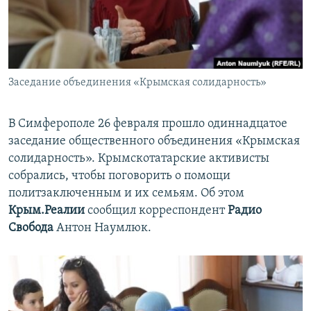
ПРИСОЕДИНЯЙТЕСЬ!
ПОБЕДИТЕЛЕЙ НЕ СУДЯТ?
КРЫМ.НЕПОКОРЕННЫЙ
ELIFBE
Заседание объединения «Крымская солидарность»
УКРАИНСКАЯ ПРОБЛЕМА КРЫМА
Все сайты RFE/RL
В Симферополе 26 февраля прошло одиннадцатое
заседание общественного объединения «Крымская
солидарность». Крымскотатарские активисты
собрались, чтобы поговорить о помощи
политзаключенным и их семьям. Об этом
Крым.Реалии
сообщил корреспондент
Радио
Свобода
Антон Наумлюк.