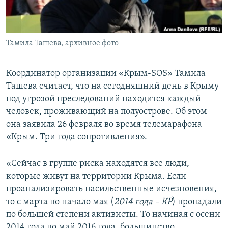
ПРИСОЕДИНЯЙТЕСЬ!
ПОБЕДИТЕЛЕЙ НЕ СУДЯТ?
КРЫМ.НЕПОКОРЕННЫЙ
Тамила Ташева, архивное фото
ELIFBE
УКРАИНСКАЯ ПРОБЛЕМА КРЫМА
Координатор организации «Крым-SOS» Тамила
Все сайты RFE/RL
Ташева считает, что на сегодняшний день в Крыму
под угрозой преследований находится каждый
человек, проживающий на полуострове. Об этом
она заявила 26 февраля во время телемарафона
«Крым. Три года сопротивления».
«Сейчас в группе риска находятся все люди,
которые живут на территории Крыма. Если
проанализировать насильственные исчезновения,
то с марта по начало мая (
2014 года – КР
) пропадали
по большей степени активисты. То начиная с осени
2014 года по май 2016 года, большинство