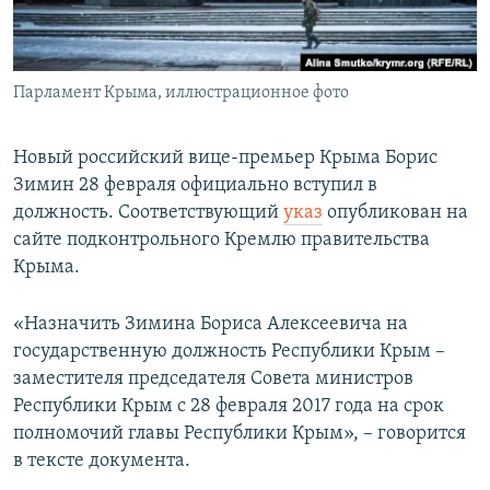
ПРИСОЕДИНЯЙТЕСЬ!
ПОБЕДИТЕЛЕЙ НЕ СУДЯТ?
КРЫМ.НЕПОКОРЕННЫЙ
Парламент Крыма, иллюстрационное фото
ELIFBE
УКРАИНСКАЯ ПРОБЛЕМА КРЫМА
Новый российский вице-премьер Крыма Борис
Все сайты RFE/RL
Зимин 28 февраля официально вступил в
должность. Соответствующий
указ
опубликован на
сайте подконтрольного Кремлю правительства
Крыма.
«Назначить Зимина Бориса Алексеевича на
государственную должность Республики Крым –
заместителя председателя Совета министров
Республики Крым с 28 февраля 2017 года на срок
полномочий главы Республики Крым», – говорится
в тексте документа.