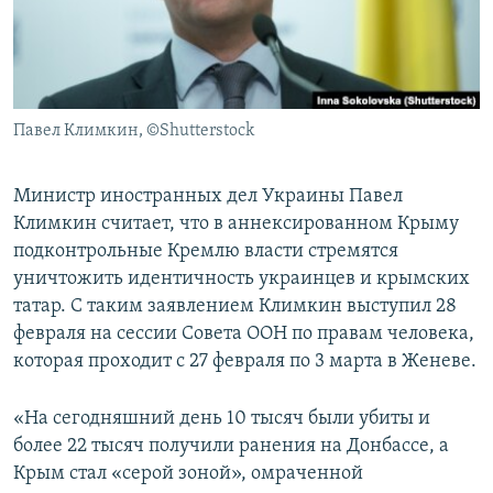
ПРИСОЕДИНЯЙТЕСЬ!
ПОБЕДИТЕЛЕЙ НЕ СУДЯТ?
КРЫМ.НЕПОКОРЕННЫЙ
ELIFBE
Павел Климкин, ©Shutterstock
УКРАИНСКАЯ ПРОБЛЕМА КРЫМА
Все сайты RFE/RL
Министр иностранных дел Украины Павел
Климкин считает, что в аннексированном Крыму
подконтрольные Кремлю власти стремятся
уничтожить идентичность украинцев и крымских
татар. С таким заявлением Климкин выступил 28
февраля на сессии Совета ООН по правам человека,
которая проходит с 27 февраля по 3 марта в Женеве.
«На сегодняшний день 10 тысяч были убиты и
более 22 тысяч получили ранения на Донбассе, а
Крым стал «серой зоной», омраченной