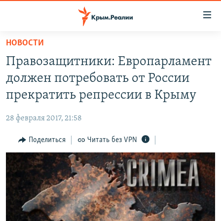
Доступность
ссылки
Вернуться
НОВОСТИ
к
НОВОСТИ
Правозащитники: Европарламент
основному
СПЕЦПРОЕКТЫ
содержанию
должен потребовать от России
ВОДА
Вернутся
ГРУЗ 200
прекратить репрессии в Крыму
к
ИСТОРИЯ
КАРТА ВОЕННЫХ ОБЪЕКТОВ КРЫМА
главной
28 февраля 2017, 21:58
ЕЩЕ
11 ЛЕТ ОККУПАЦИИ КРЫМА. 11 ИСТОРИЙ СОПРОТИВЛЕНИЯ
навигации
Вернутся
Поделиться
Читать без VPN
РАДІО СВОБОДА
ИНТЕРАКТИВ
к
КАК ОБОЙТИ БЛОКИРОВКУ
ИНФОГРАФИКА
поиску
ТЕЛЕПРОЕКТ КРЫМ.РЕАЛИИ
Українською
СОВЕТЫ ПРАВОЗАЩИТНИКОВ
Qırımtatar
ПРОПАВШИЕ БЕЗ ВЕСТИ