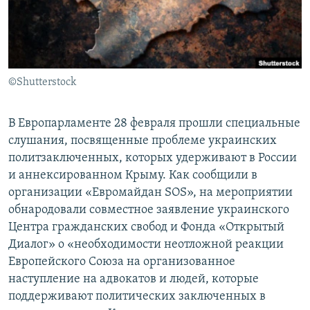
ПРИСОЕДИНЯЙТЕСЬ!
ПОБЕДИТЕЛЕЙ НЕ СУДЯТ?
КРЫМ.НЕПОКОРЕННЫЙ
ELIFBE
©Shutterstock
УКРАИНСКАЯ ПРОБЛЕМА КРЫМА
Все сайты RFE/RL
В Европарламенте 28 февраля прошли специальные
слушания, посвященные проблеме украинских
политзаключенных, которых удерживают в России
и аннексированном Крыму. Как сообщили в
организации «Евромайдан SOS», на мероприятии
обнародовали совместное заявление украинского
Центра гражданских свобод и Фонда «Открытый
Диалог» о «необходимости неотложной реакции
Европейского Союза на организованное
наступление на адвокатов и людей, которые
поддерживают политических заключенных в