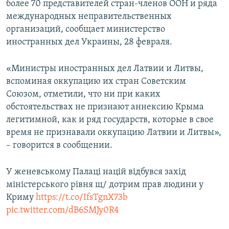
более 70 представителей стран-членов ООН и ряда
ПРИСОЕДИНЯЙТЕСЬ!
ПОБЕДИТЕЛЕЙ НЕ СУДЯТ?
международных неправительственных
КРЫМ.НЕПОКОРЕННЫЙ
организаций, сообщает министерство
иностранных дел Украины, 28 февраля.
ELIFBE
УКРАИНСКАЯ ПРОБЛЕМА КРЫМА
«Министры иностранных дел Латвии и Литвы,
Все сайты RFE/RL
вспоминая оккупацию их стран Советским
Союзом, отметили, что ни при каких
обстоятельствах не признают аннексию Крыма
легитимной, как и ряд государств, которые в свое
время не признавали оккупацию Латвии и Литвы»,
– говорится в сообщении.
У женевському Палаці націй відбувся захід
міністерського рівня щ/ дотрим прав людини у
Криму
https://t.co/IfsTgnX73b
pic.twitter.com/dB6SMJy0R4