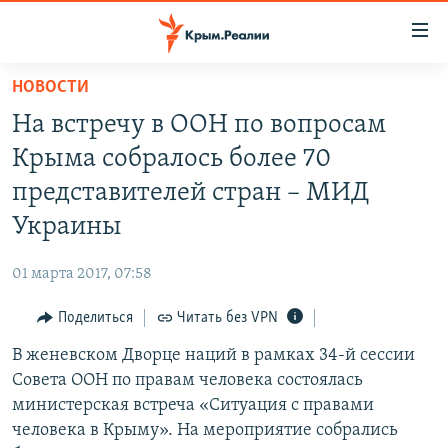
Доступность
ссылки
Вернуться
НОВОСТИ
к
НОВОСТИ
На встречу в ООН по вопросам
основному
СПЕЦПРОЕКТЫ
содержанию
Крыма собралось более 70
ВОДА
Вернутся
ГРУЗ 200
представителей стран – МИД
к
ИСТОРИЯ
КАРТА ВОЕННЫХ ОБЪЕКТОВ КРЫМА
Украины
главной
ЕЩЕ
11 ЛЕТ ОККУПАЦИИ КРЫМА. 11 ИСТОРИЙ СОПРОТИВЛЕНИЯ
навигации
01 марта 2017, 07:58
Вернутся
РАДІО СВОБОДА
ИНТЕРАКТИВ
к
Поделиться
Читать без VPN
КАК ОБОЙТИ БЛОКИРОВКУ
ИНФОГРАФИКА
поиску
В женевском Дворце наций в рамках 34-й сессии
ТЕЛЕПРОЕКТ КРЫМ.РЕАЛИИ
Українською
Совета ООН по правам человека состоялась
СОВЕТЫ ПРАВОЗАЩИТНИКОВ
министерская встреча «Ситуация с правами
Qırımtatar
человека в Крыму». На мероприятие собрались
ПРОПАВШИЕ БЕЗ ВЕСТИ