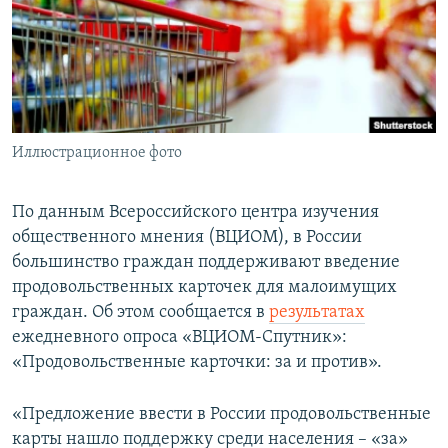
ПРИСОЕДИНЯЙТЕСЬ!
ПОБЕДИТЕЛЕЙ НЕ СУДЯТ?
КРЫМ.НЕПОКОРЕННЫЙ
ELIFBE
УКРАИНСКАЯ ПРОБЛЕМА КРЫМА
Все сайты RFE/RL
Иллюстрационное фото
По данным Всероссийского центра изучения
общественного мнения (ВЦИОМ), в России
большинство граждан поддерживают введение
продовольственных карточек для малоимущих
граждан. Об этом сообщается в
результата
х
ежедневного опроса «ВЦИОМ-Спутник»:
«Продовольственные карточки: за и против».
«Предложение ввести в России продовольственные
карты нашло поддержку среди населения – «за»