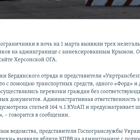
ограничники в ночь на 1 марта выявили трех нелегал
иков на админгранице с аннексированным Крымом. О
сайте Херсонской ОГА.
и Бердянского отряда и представители «Укртрансбез
что с помощью транспортных средств, одного «Форд» и 
осуществлялись перевозки граждан без соответствующ
ых документов. Административная ответственность з
усмотрена статьей 164 ч.1 КУоАП и предусматривает ш
, – говорится в сообщении.
нным ведомства, представители Госпогранслужбы Укра
пеки» выявили вблизи КПВВ на админгранице с полуос