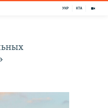
УКР
КТА
льных
»