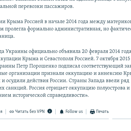
гальной перевозки пассажиров.
ии Крыма Россией в начале 2014 года между материк
ом пролегла формально административная, но фактиче
аница.
да Украины официально объявила 20 февраля 2014 год
купации Крыма и Севастополя Россией. 7 октября 2015
раины Петр Порошенко подписал соответствующий за
ые организации признали оккупацию и аннексию К
и осудили действия России. Страны Запада ввели ряд
х санкций. Россия отрицает оккупацию полуострова и 
нием исторической справедливости».
ся
Читать без VPN
Follow us
Печать