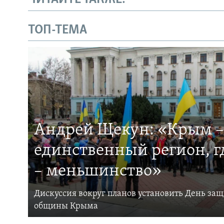
ТОП-ТЕМА
Андрей Щекун: «Крым –
единственный регион, 
– меньшинство»
Дискуссия вокруг планов установить День за
общины Крыма