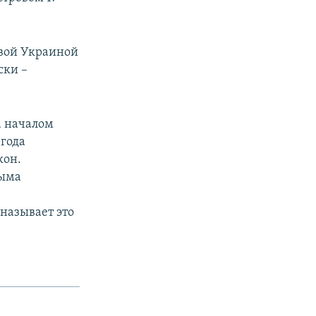
овой Украиной
ски –
а началом
 года
кон.
рыма
называет это