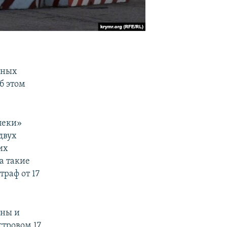
ьных
б этом
пеки»
двух
их
а такие
траф от 17
ины и
тровом 17