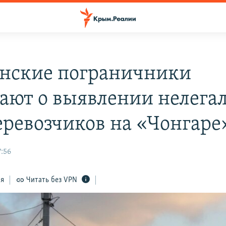
нские пограничники
ают о выявлении нелега
еревозчиков на «Чонгаре
7:56
ся
Читать без VPN