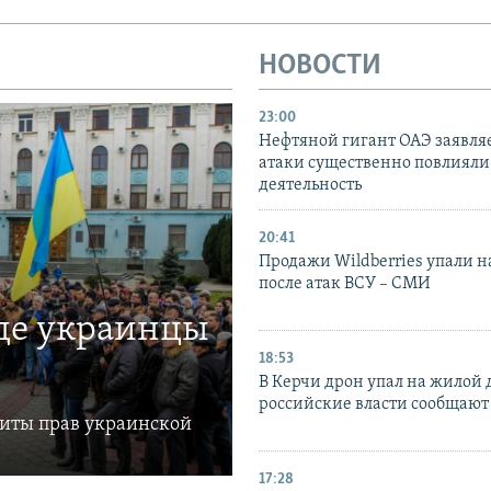
НОВОСТИ
23:00
Нефтяной гигант ОАЭ заявляе
атаки существенно повлияли 
деятельность
20:41
Продажи Wildberries упали н
после атак ВСУ – СМИ
где украинцы
18:53
В Керчи дрон упал на жилой 
российские власти сообщают
щиты прав украинской
17:28