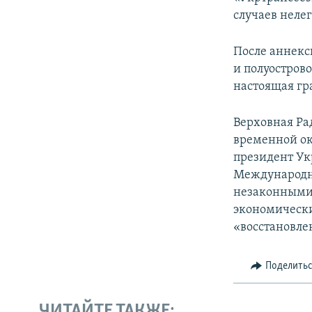
случаев неле
После аннекс
и полуостров
настоящая гр
Верховная Ра
временной ок
президент Ук
Международн
незаконными 
экономически
«восстановле
Поделить
ЧИТАЙТЕ ТАКЖЕ: