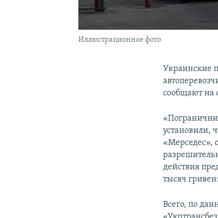
Иллюстрационное фото
Украинские п
автоперевозч
сообщают на 
«Пограничник
установили, 
«Мерседес», 
разрешительн
действия пред
тысяч гривен»
Всего, по да
«Укртрансбез