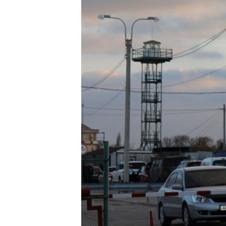
ПОБЕДИТЕЛЕЙ НЕ СУДЯТ?
КРЫМ.НЕПОКОРЕННЫЙ
ELIFBE
УКРАИНСКАЯ ПРОБЛЕМА КРЫМА