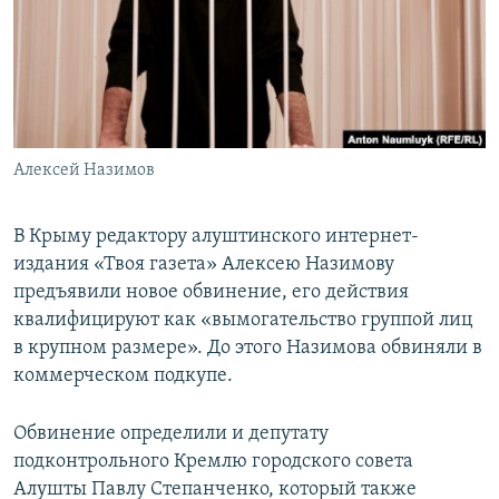
ПРИСОЕДИНЯЙТЕСЬ!
ПОБЕДИТЕЛЕЙ НЕ СУДЯТ?
КРЫМ.НЕПОКОРЕННЫЙ
ELIFBE
УКРАИНСКАЯ ПРОБЛЕМА КРЫМА
Все сайты RFE/RL
Алексей Назимов
В Крыму редактору алуштинского интернет-
издания «Твоя газета» Алексею Назимову
предъявили новое обвинение, его действия
квалифицируют как «вымогательство группой лиц
в крупном размере». До этого Назимова обвиняли в
коммерческом подкупе.
Обвинение определили и депутату
подконтрольного Кремлю городского совета
Алушты Павлу Степанченко, который также