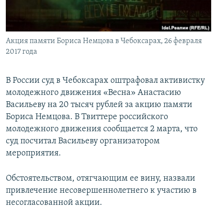
ПРИСОЕДИНЯЙТЕСЬ!
ПОБЕДИТЕЛЕЙ НЕ СУДЯТ?
КРЫМ.НЕПОКОРЕННЫЙ
Акция памяти Бориса Немцова в Чебоксарах, 26 февраля
ELIFBE
2017 года
УКРАИНСКАЯ ПРОБЛЕМА КРЫМА
Все сайты RFE/RL
В России суд в Чебоксарах оштрафовал активистку
молодежного движения «Весна» Анастасию
Васильеву на 20 тысяч рублей за акцию памяти
Бориса Немцова. В Твиттере российского
молодежного движения сообщается 2 марта, что
суд посчитал Васильеву организатором
мероприятия.
Обстоятельством, отягчающим ее вину, назвали
привлечение несовершеннолетнего к участию в
несогласованной акции.