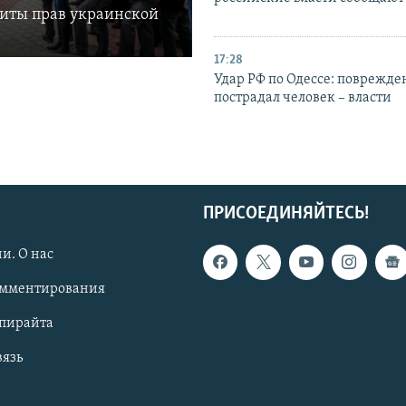
щиты прав украинской
17:28
Удар РФ по Одессе: поврежде
пострадал человек – власти
ПРИСОЕДИНЯЙТЕСЬ!
и. О нас
омментирования
опирайта
вязь