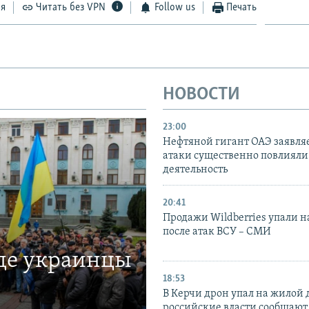
ся
Читать без VPN
Follow us
Печать
НОВОСТИ
23:00
Нефтяной гигант ОАЭ заявляе
атаки существенно повлияли 
деятельность
20:41
Продажи Wildberries упали н
после атак ВСУ – СМИ
где украинцы
18:53
В Керчи дрон упал на жилой 
российские власти сообщают