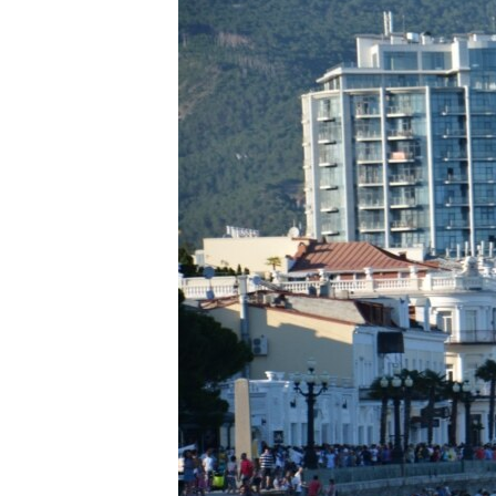
ПОБЕДИТЕЛЕЙ НЕ СУДЯТ?
КРЫМ.НЕПОКОРЕННЫЙ
ELIFBE
УКРАИНСКАЯ ПРОБЛЕМА КРЫМА