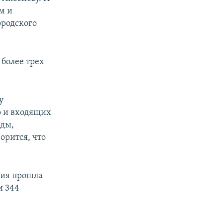
м и
ородского
более трех
у
о и входящих
нды,
орится, что
ния прошла
и 344