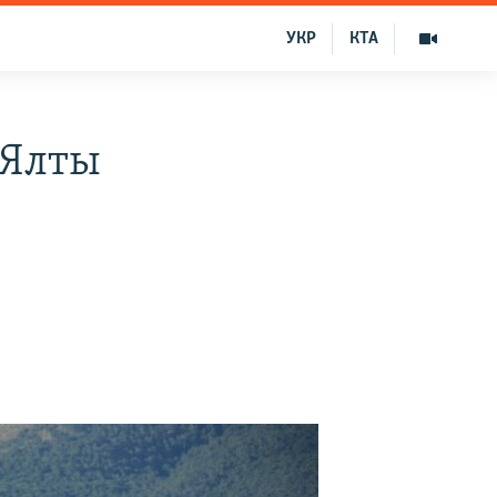
УКР
КТА
 Ялты