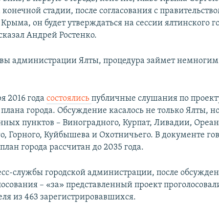
 конечной стадии, после согласования с правительство
 Крыма, он будет утверждаться на сессии ялтинского г
ссказал Андрей Ростенко.
авы администрации Ялты, процедура займет немногим 
ря 2016 года
состоялись
публичные слушания по проект
 плана города. Обсуждение касалось не только Ялты, н
енных пунктов – Виноградного, Курпат, Ливадии, Ореа
о, Горного, Куйбышева и Охотничьего. В документе гов
лан города рассчитан до 2035 года.
есс-службы городской администрации, после обсужде
лосования – «за» представленный проект проголосовал
ля из 463 зарегистрировавшихся.