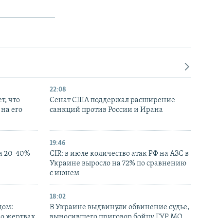
22:08
т, что
Сенат США поддержал расширение
на его
санкций против России и Ирана
19:46
а 20-40%
CIR: в июле количество атак РФ на АЗС в
Украине выросло на 72% по сравнению
с июнем
18:02
дом:
В Украине выдвинули обвинение судье,
 о жертвах
выносившего приговор бойцу ГУР МО