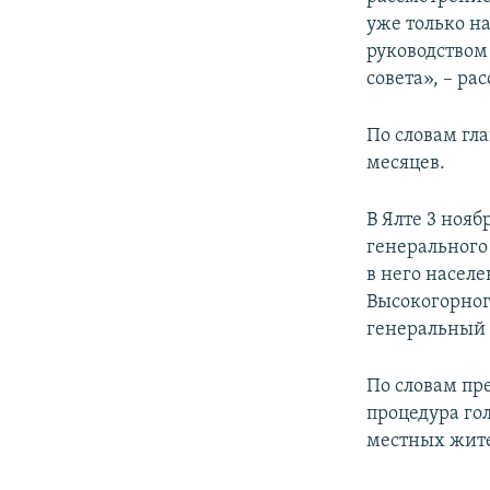
уже только на
руководством
совета», – ра
По словам гл
месяцев.
В Ялте 3 нояб
генерального
в него насел
Высокогорног
генеральный п
По словам пр
процедура го
местных жите