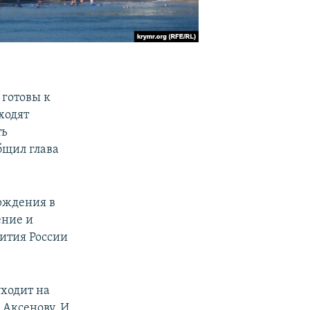
 готовы к
ходят
ть
бщил глава
ерждения в
ение и
ития России
уходит на
 Аксенову. И