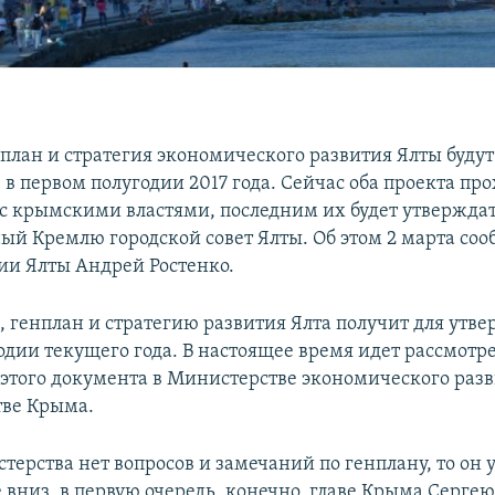
план и стратегия экономического развития Ялты будут
в первом полугодии 2017 года. Сейчас оба проекта про
 с крымскими властями, последним их будет утвержда
ый Кремлю городской совет Ялты. Об этом 2 марта соо
и Ялты Андрей Ростенко.
, генплан и стратегию развития Ялта получит для утв
одии текущего года. В настоящее время идет рассмотр
этого документа в Министерстве экономического разв
тве Крыма.
терства нет вопросов и замечаний по генплану, то он 
 вниз, в первую очередь, конечно, главе Крыма Сергею