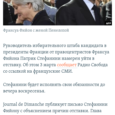
ПРИСОЕДИНЯЙТЕСЬ!
ПОБЕДИТЕЛЕЙ НЕ СУДЯТ?
КРЫМ.НЕПОКОРЕННЫЙ
ELIFBE
Франсуа Фийон с женой Пенелопой
УКРАИНСКАЯ ПРОБЛЕМА КРЫМА
Все сайты RFE/RL
Руководитель избирательного штаба кандидата в
президенты Франции от правоцентристов Франсуа
Фийона Патрик Стефанини намерен уйти в
отставку. Об этом 3 марта
сообщает
Радио Свобода
со ссылкой на французские СМИ.
Стефанини будет исполнять свои обязанности до
вечера воскресенья.
Journal de Dimanche публикует письмо Стефанини
Фийону с объяснением причин отставки. Глава