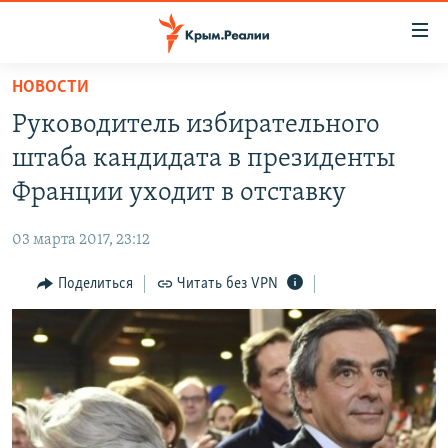
Доступность
ссылки
Вернуться
НОВОСТИ
к
НОВОСТИ
Руководитель избирательного
основному
СПЕЦПРОЕКТЫ
содержанию
штаба кандидата в президенты
ВОДА
Вернутся
ГРУЗ 200
Франции уходит в отставку
к
ИСТОРИЯ
КАРТА ВОЕННЫХ ОБЪЕКТОВ КРЫМА
главной
03 марта 2017, 23:12
ЕЩЕ
11 ЛЕТ ОККУПАЦИИ КРЫМА. 11 ИСТОРИЙ СОПРОТИВЛЕНИЯ
навигации
Вернутся
Поделиться
Читать без VPN
РАДІО СВОБОДА
ИНТЕРАКТИВ
к
КАК ОБОЙТИ БЛОКИРОВКУ
ИНФОГРАФИКА
поиску
ТЕЛЕПРОЕКТ КРЫМ.РЕАЛИИ
Українською
СОВЕТЫ ПРАВОЗАЩИТНИКОВ
Qırımtatar
ПРОПАВШИЕ БЕЗ ВЕСТИ