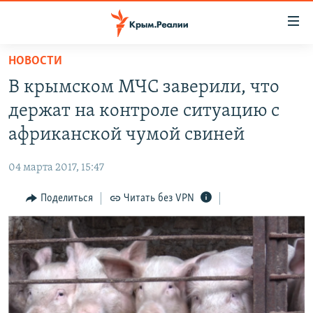
Доступность
ссылки
Вернуться
НОВОСТИ
к
НОВОСТИ
В крымском МЧС заверили, что
основному
СПЕЦПРОЕКТЫ
содержанию
держат на контроле ситуацию с
ВОДА
Вернутся
ГРУЗ 200
африканской чумой свиней
к
ИСТОРИЯ
КАРТА ВОЕННЫХ ОБЪЕКТОВ КРЫМА
главной
04 марта 2017, 15:47
ЕЩЕ
11 ЛЕТ ОККУПАЦИИ КРЫМА. 11 ИСТОРИЙ СОПРОТИВЛЕНИЯ
навигации
Вернутся
Поделиться
Читать без VPN
РАДІО СВОБОДА
ИНТЕРАКТИВ
к
КАК ОБОЙТИ БЛОКИРОВКУ
ИНФОГРАФИКА
поиску
ТЕЛЕПРОЕКТ КРЫМ.РЕАЛИИ
Українською
СОВЕТЫ ПРАВОЗАЩИТНИКОВ
Qırımtatar
ПРОПАВШИЕ БЕЗ ВЕСТИ