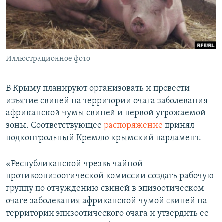
ПРИСОЕДИНЯЙТЕСЬ!
ПОБЕДИТЕЛЕЙ НЕ СУДЯТ?
КРЫМ.НЕПОКОРЕННЫЙ
ELIFBE
Иллюстрационное фото
УКРАИНСКАЯ ПРОБЛЕМА КРЫМА
Все сайты RFE/RL
В Крыму планируют организовать и провести
изъятие свиней на территории очага заболевания
африканской чумы свиней и первой угрожаемой
зоны. Соответствующее
распоряжение
принял
подконтрольный Кремлю крымский парламент.
«Республиканской чрезвычайной
противоэпизоотической комиссии создать рабочую
группу по отчуждению свиней в эпизоотическом
очаге заболевания африканской чумой свиней на
территории эпизоотического очага и утвердить ее