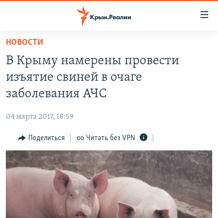
Доступность
ссылки
Вернуться
НОВОСТИ
к
НОВОСТИ
В Крыму намерены провести
основному
СПЕЦПРОЕКТЫ
содержанию
изъятие свиней в очаге
ВОДА
Вернутся
ГРУЗ 200
заболевания АЧС
к
ИСТОРИЯ
КАРТА ВОЕННЫХ ОБЪЕКТОВ КРЫМА
главной
04 марта 2017, 18:59
ЕЩЕ
11 ЛЕТ ОККУПАЦИИ КРЫМА. 11 ИСТОРИЙ СОПРОТИВЛЕНИЯ
навигации
Вернутся
Поделиться
Читать без VPN
РАДІО СВОБОДА
ИНТЕРАКТИВ
к
КАК ОБОЙТИ БЛОКИРОВКУ
ИНФОГРАФИКА
поиску
ТЕЛЕПРОЕКТ КРЫМ.РЕАЛИИ
Українською
СОВЕТЫ ПРАВОЗАЩИТНИКОВ
Qırımtatar
ПРОПАВШИЕ БЕЗ ВЕСТИ