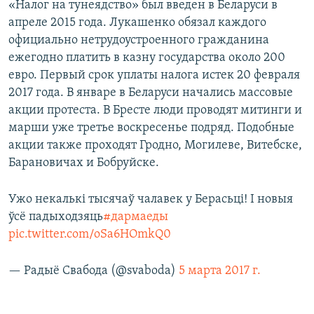
«Налог на тунеядство» был введен в Беларуси в
апреле 2015 года. Лукашенко обязал каждого
официально нетрудоустроенного гражданина
ежегодно платить в казну государства около 200
евро. Первый срок уплаты налога истек 20 февраля
2017 года. В январе в Беларуси начались массовые
акции протеста. В Бресте люди проводят митинги и
марши уже третье воскресенье подряд. Подобные
акции также проходят Гродно, Могилеве, Витебске,
Барановичах и Бобруйске.
Ужо некалькі тысячаў чалавек у Берасьці! І новыя
ўсё падыходзяць
#дармаеды
pic.twitter.com/oSa6HOmkQ0
— Радыё Свабода (@svaboda)
5 марта 2017 г.