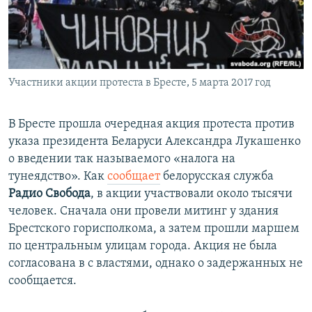
ПРИСОЕДИНЯЙТЕСЬ!
ПОБЕДИТЕЛЕЙ НЕ СУДЯТ?
КРЫМ.НЕПОКОРЕННЫЙ
ELIFBE
Участники акции протеста в Бресте, 5 марта 2017 год
УКРАИНСКАЯ ПРОБЛЕМА КРЫМА
Все сайты RFE/RL
В Бресте прошла очередная акция протеста против
указа президента Беларуси Александра Лукашенко
о введении так называемого «налога на
тунеядство». Как
сообщает
белорусская служба
Радио Свобода
, в акции участвовали около тысячи
человек. Сначала они провели митинг у здания
Брестского горисполкома, а затем прошли маршем
по центральным улицам города. Акция не была
согласована в с властями, однако о задержанных не
сообщается.