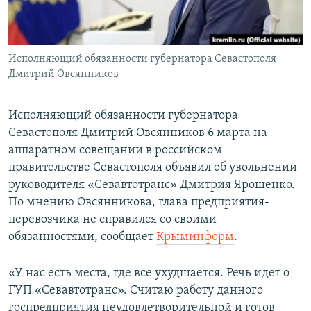
ПРИСОЕДИНЯЙТЕСЬ!
ПОБЕДИТЕЛЕЙ НЕ СУДЯТ?
КРЫМ.НЕПОКОРЕННЫЙ
Исполняющий обязанности губернатора Севастополя
ELIFBE
Дмитрий Овсянников
УКРАИНСКАЯ ПРОБЛЕМА КРЫМА
Все сайты RFE/RL
Исполняющий обязанности губернатора
Севастополя Дмитрий Овсянников 6 марта на
аппаратном совещании в российском
правительстве Севастополя объявил об увольнении
руководителя «Севавтотранс» Дмитрия Ярошенко.
По мнению Овсянникова, глава предприятия-
перевозчика не справился со своими
обязанностями, сообщает
Крыминформ
.
«У нас есть места, где все ухудшается. Речь идет о
ГУП «Севавтотранс». Считаю работу данного
госпредприятия неудовлетворительной и готов