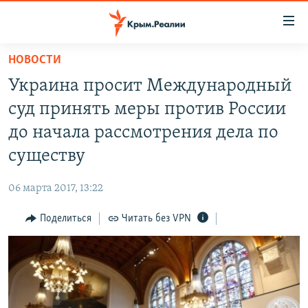
Доступность
ссылки
Вернуться
НОВОСТИ
к
НОВОСТИ
Украина просит Международный
основному
СПЕЦПРОЕКТЫ
содержанию
суд принять меры против России
ВОДА
Вернутся
ГРУЗ 200
до начала рассмотрения дела по
к
ИСТОРИЯ
КАРТА ВОЕННЫХ ОБЪЕКТОВ КРЫМА
существу
главной
ЕЩЕ
11 ЛЕТ ОККУПАЦИИ КРЫМА. 11 ИСТОРИЙ СОПРОТИВЛЕНИЯ
навигации
06 марта 2017, 13:22
Вернутся
РАДІО СВОБОДА
ИНТЕРАКТИВ
к
Поделиться
Читать без VPN
КАК ОБОЙТИ БЛОКИРОВКУ
ИНФОГРАФИКА
поиску
ТЕЛЕПРОЕКТ КРЫМ.РЕАЛИИ
Українською
СОВЕТЫ ПРАВОЗАЩИТНИКОВ
Qırımtatar
ПРОПАВШИЕ БЕЗ ВЕСТИ