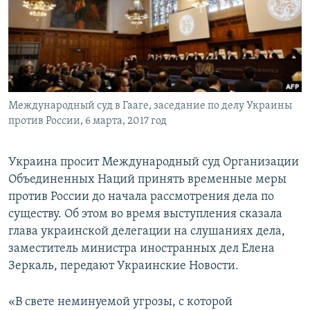
ПРИСОЕДИНЯЙТЕСЬ!
ПОБЕДИТЕЛЕЙ НЕ СУДЯТ?
КРЫМ.НЕПОКОРЕННЫЙ
ELIFBE
УКРАИНСКАЯ ПРОБЛЕМА КРЫМА
Все сайты RFE/RL
Международный суд в Гааге, заседание по делу Украины
против России, 6 марта, 2017 год
Украина просит Международный суд Организации
Объединенных Наций принять временные меры
против России до начала рассмотрения дела по
существу. Об этом во время выступления сказала
глава украинской делегации на слушаниях дела,
заместитель министра иностранных дел Елена
Зеркаль, передают Украинские Новости.
«В свете неминуемой угрозы, с которой