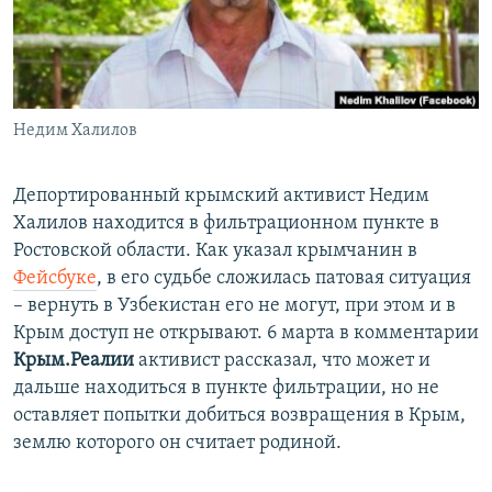
ПРИСОЕДИНЯЙТЕСЬ!
ПОБЕДИТЕЛЕЙ НЕ СУДЯТ?
КРЫМ.НЕПОКОРЕННЫЙ
ELIFBE
Недим Халилов
УКРАИНСКАЯ ПРОБЛЕМА КРЫМА
Все сайты RFE/RL
Депортированный крымский активист Недим
Халилов находится в фильтрационном пункте в
Ростовской области. Как указал крымчанин в
Фейсбуке
, в его судьбе сложилась патовая ситуация
– вернуть в Узбекистан его не могут, при этом и в
Крым доступ не открывают. 6 марта в комментарии
Крым.Реалии
активист рассказал, что может и
дальше находиться в пункте фильтрации, но не
оставляет попытки добиться возвращения в Крым,
землю которого он считает родиной.