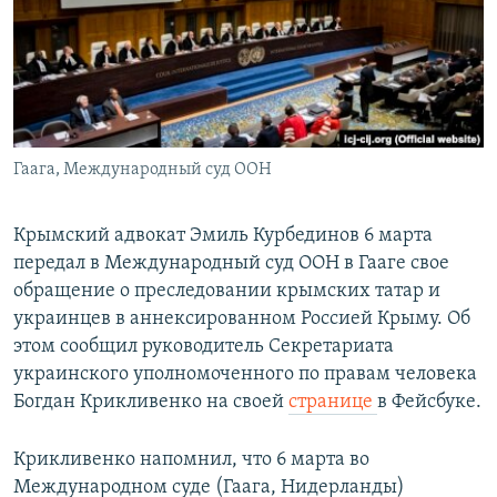
ПРИСОЕДИНЯЙТЕСЬ!
ПОБЕДИТЕЛЕЙ НЕ СУДЯТ?
КРЫМ.НЕПОКОРЕННЫЙ
ELIFBE
УКРАИНСКАЯ ПРОБЛЕМА КРЫМА
Все сайты RFE/RL
Гаага, Международный суд ООН
Крымский адвокат Эмиль Курбединов 6 марта
передал в Международный суд ООН в Гааге свое
обращение о преследовании крымских татар и
украинцев в аннексированном Россией Крыму. Об
этом сообщил руководитель Секретариата
украинского уполномоченного по правам человека
Богдан Крикливенко на своей
странице
в Фейсбуке.
Крикливенко напомнил, что 6 марта во
Международном суде (Гаага, Нидерланды)