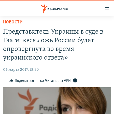
Доступность
ссылки
Вернуться
НОВОСТИ
к
НОВОСТИ
Представитель Украины в суде в
основному
СПЕЦПРОЕКТЫ
содержанию
Гааге: «вся ложь России будет
ВОДА
Вернутся
ГРУЗ 200
опровергнута во время
к
ИСТОРИЯ
КАРТА ВОЕННЫХ ОБЪЕКТОВ КРЫМА
украинского ответа»
главной
ЕЩЕ
11 ЛЕТ ОККУПАЦИИ КРЫМА. 11 ИСТОРИЙ СОПРОТИВЛЕНИЯ
навигации
06 марта 2017, 18:50
Вернутся
РАДІО СВОБОДА
ИНТЕРАКТИВ
к
Поделиться
Читать без VPN
КАК ОБОЙТИ БЛОКИРОВКУ
ИНФОГРАФИКА
поиску
ТЕЛЕПРОЕКТ КРЫМ.РЕАЛИИ
Українською
СОВЕТЫ ПРАВОЗАЩИТНИКОВ
Qırımtatar
ПРОПАВШИЕ БЕЗ ВЕСТИ