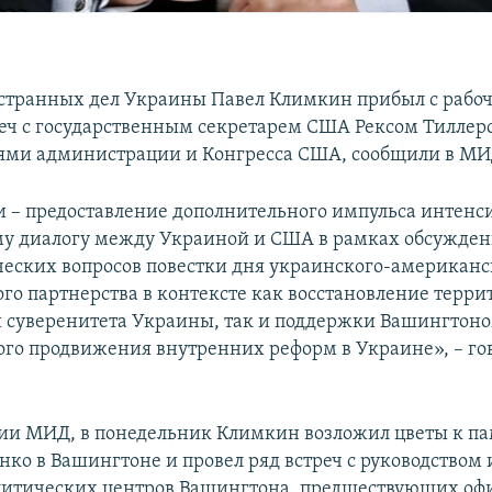
транных дел Украины Павел Климкин прибыл с рабоч
еч с государственным секретарем США Рексом Тиллер
ями администрации и Конгресса США, сообщили в МИ
и – предоставление дополнительного импульса интен
у диалогу между Украиной и США в рамках обсужде
ческих вопросов повестки дня украинского-американс
ого партнерства в контексте как восстановление терр
и суверенитета Украины, так и поддержки Вашингтон
ого продвижения внутренних реформ в Украине», – го
и МИД, в понедельник Климкин возложил цветы к п
нко в Вашингтоне и провел ряд встреч с руководством
литических центров Вашингтона, предшествующих о