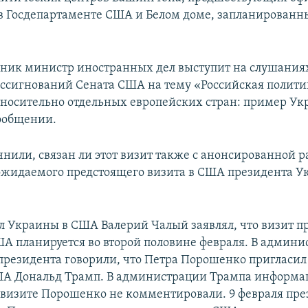
в Госдепартаменте США и Белом доме, запланированн
рник министр иностранных дел выступит на слушания
ассигнований Сената США на тему «Российская полити
носительно отдельных европейских стран: пример Ук
сообщении.
чнили, связан ли этот визит также с анонсированной р
ожидаемого предстоящего визита в США президента У
ол Украины в США Валерий Чалый заявлял, что визит п
А планируется во второй половине февраля. В админи
президента говорили, что Петра Порошенко пригласил
ША Дональд Трамп. В администрации Трампа информа
визите Порошенко не комментировали. 9 февраля пре