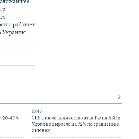
в ближайшее
тр
го
ство работает
та Украины
19:46
а 20-40%
CIR: в июле количество атак РФ на АЗС в
Украине выросло на 72% по сравнению
с июнем