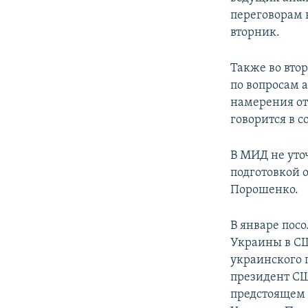
переговорам 
вторник.
Также во вто
по вопросам 
намерения от
говорится в 
В МИД не уто
подготовкой 
Порошенко.
В январе пос
Украины в СШ
украинского 
президент С
предстоящем 