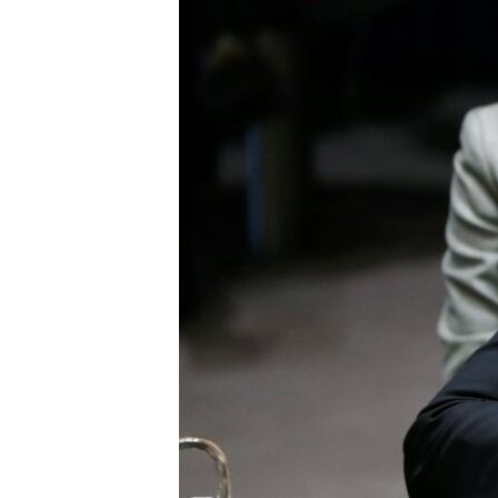
ПОБЕДИТЕЛЕЙ НЕ СУДЯТ?
КРЫМ.НЕПОКОРЕННЫЙ
ELIFBE
УКРАИНСКАЯ ПРОБЛЕМА КРЫМА