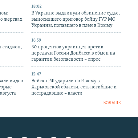
18:02
дом:
В Украине выдвинули обвинение судье,
 о жертвах
выносившего приговор бойцу ГУР МО
Украины, попавшего в плен в Крыму
16:59
н стадион,
60 процентов украинцев против
передачи России Донбасса в обмен на
гарантии безопасности – опрос
15:47
вали видео
Войска РФ ударили по Изюму в
торые
Харьковской области, есть погибшие и
 августа
пострадавшие – власти
БОЛЬШЕ