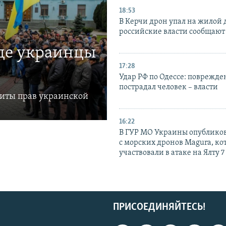
18:53
В Керчи дрон упал на жилой 
российские власти сообщают
где украинцы
17:28
Удар РФ по Одессе: поврежде
пострадал человек – власти
щиты прав украинской
16:22
В ГУР МО Украины опублико
с морских дронов Magura, ко
участвовали в атаке на Ялту 7
ПРИСОЕДИНЯЙТЕСЬ!