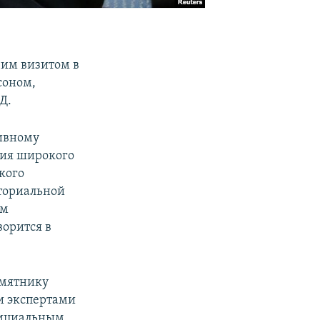
им визитом в
соном,
Д.
сивному
ния широкого
кого
иториальной
ом
ворится в
амятнику
 и экспертами
фициальным