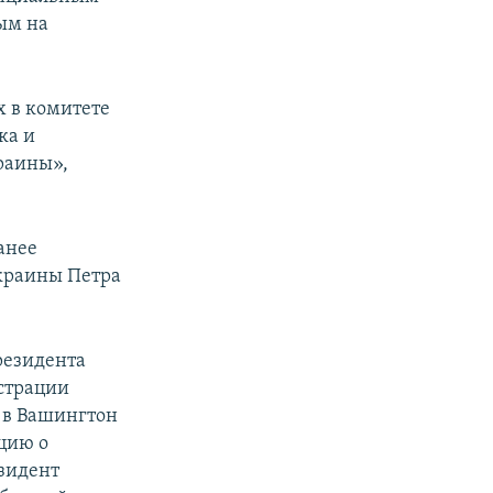
ым на
х в комитете
ка и
раины»,
анее
краины Петра
резидента
страции
 в Вашингтон
цию о
зидент