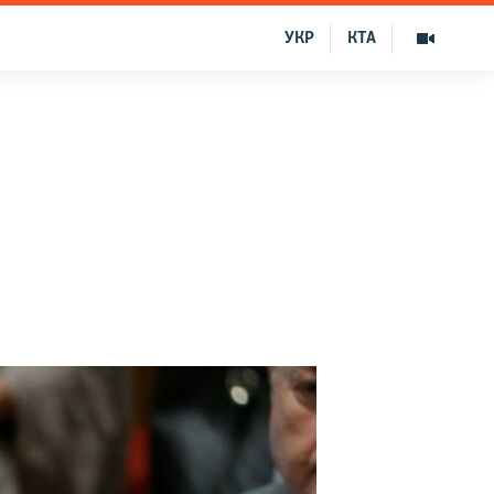
УКР
КТА