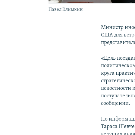
Павел Климкин
Министр инос
США для встр
представител
«Цель поездк
политическом
круга практи
стратегическ
целостности 
поступательн
сообщении.
По информаци
Тараса Шевче
ведущих ана