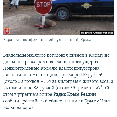
ПРИСОЕДИНЯЙТЕСЬ!
ПОБЕДИТЕЛЕЙ НЕ СУДЯТ?
КРЫМ.НЕПОКОРЕННЫЙ
ELIFBE
УКРАИНСКАЯ ПРОБЛЕМА КРЫМА
Все сайты RFE/RL
Карантин по африканской чуме свиней, Крым
Владельцы изъятого поголовья свиней в Крыму не
довольны размерами возмещенного ущерба.
Подконтрольные Кремлю власти полуострова
назначили компенсацию в размере 110 рублей
(около 50 гривен –
КР
) за килограмм живого веса, а
выплатили по 88 рублей (около 39 гривен –
КР
). Об
этом в утреннем эфире
Радио Крым.Реалии
сообщил российский общественник в Крыму Илья
Большедворов.