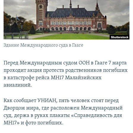
ПРИСОЕДИНЯЙТЕСЬ!
ПОБЕДИТЕЛЕЙ НЕ СУДЯТ?
КРЫМ.НЕПОКОРЕННЫЙ
ELIFBE
УКРАИНСКАЯ ПРОБЛЕМА КРЫМА
Все сайты RFE/RL
Здание Международного суда в Гааге
Перед Международным судом ООН в Гааге 7 марта
проходит акция протеста родственников погибших
в катастрофе рейса МН17 Малайзийских
авиалиний.
Как сообщает УНИАН, пять человек стоят перед
Дворцом мира, где расположен Международный
суд, держа в руках плакаты «Справедливость для
МН17» и фото погибших.