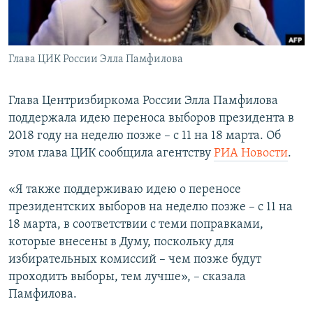
ПРИСОЕДИНЯЙТЕСЬ!
ПОБЕДИТЕЛЕЙ НЕ СУДЯТ?
КРЫМ.НЕПОКОРЕННЫЙ
Глава ЦИК России Элла Памфилова
ELIFBE
УКРАИНСКАЯ ПРОБЛЕМА КРЫМА
Глава Центризбиркома России Элла Памфилова
Все сайты RFE/RL
поддержала идею переноса выборов президента в
2018 году на неделю позже – с 11 на 18 марта. Об
этом глава ЦИК сообщила агентству
РИА Новости
.
«Я также поддерживаю идею о переносе
президентских выборов на неделю позже – с 11 на
18 марта, в соответствии с теми поправками,
которые внесены в Думу, поскольку для
избирательных комиссий – чем позже будут
проходить выборы, тем лучше», – сказала
Памфилова.