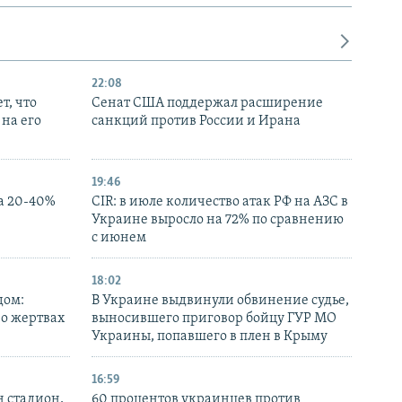
22:08
т, что
Сенат США поддержал расширение
на его
санкций против России и Ирана
19:46
а 20-40%
CIR: в июле количество атак РФ на АЗС в
Украине выросло на 72% по сравнению
с июнем
18:02
дом:
В Украине выдвинули обвинение судье,
 о жертвах
выносившего приговор бойцу ГУР МО
Украины, попавшего в плен в Крыму
16:59
н стадион,
60 процентов украинцев против