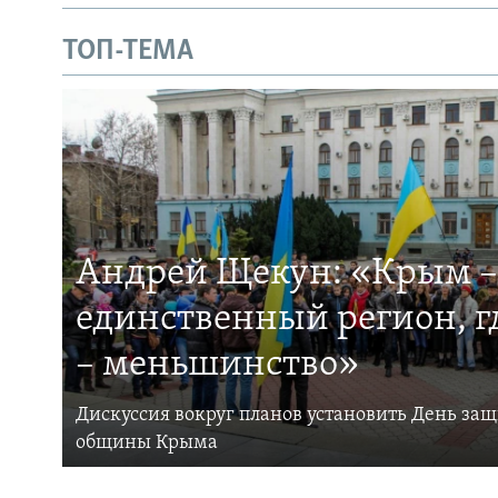
ТОП-ТЕМА
Андрей Щекун: «Крым –
единственный регион, 
– меньшинство»
Дискуссия вокруг планов установить День за
общины Крыма