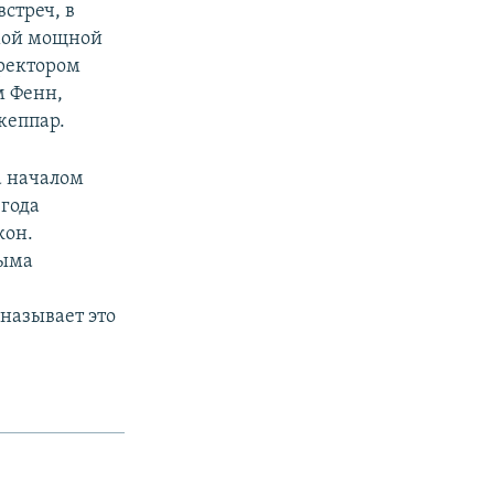
стреч, в
амой мощной
иректором
м Фенн,
жеппар.
а началом
 года
кон.
рыма
называет это