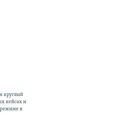
ен круглый
ых кейсах и
 режиме в