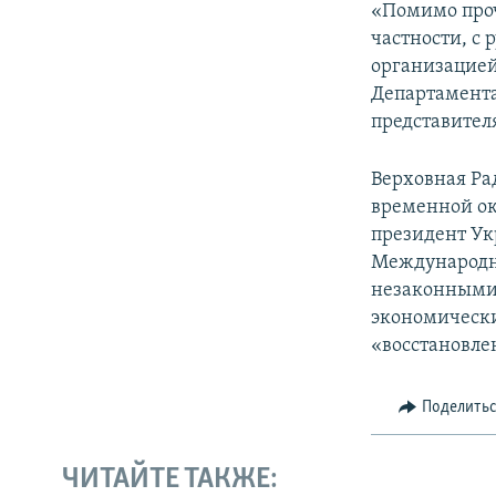
«Помимо проч
частности, с 
организацией
Департамента
представител
Верховная Ра
временной ок
президент Ук
Международн
незаконными 
экономически
«восстановле
Поделить
ЧИТАЙТЕ ТАКЖЕ: