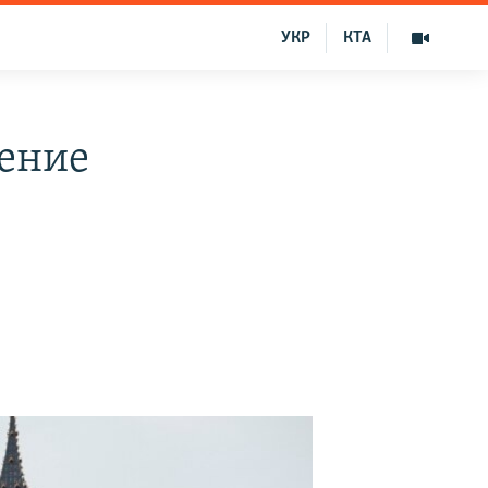
УКР
КТА
дение