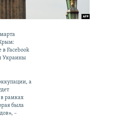
 марта
Крым:
е в Facebook
и Украины
оккупации, а
удет
 в рамках
орая была
дов», –