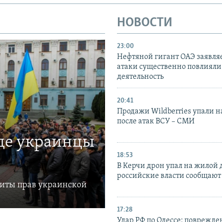
НОВОСТИ
23:00
Нефтяной гигант ОАЭ заявляе
атаки существенно повлияли 
деятельность
20:41
Продажи Wildberries упали н
после атак ВСУ – СМИ
где украинцы
18:53
В Керчи дрон упал на жилой 
российские власти сообщают
щиты прав украинской
17:28
Удар РФ по Одессе: поврежде