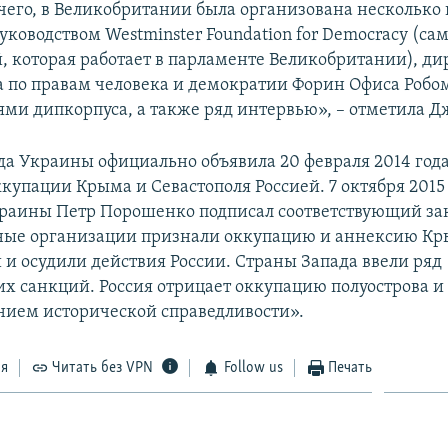
его, в Великобритании была организована несколько в
руководством Westminster Foundation for Democracy (с
, которая работает в парламенте Великобритании), д
 по правам человека и демократии Форин Офиса Робо
ями дипкорпуса, а также ряд интервью», – отметила Д
да Украины официально объявила 20 февраля 2014 год
купации Крыма и Севастополя Россией. 7 октября 2015
раины Петр Порошенко подписал соответствующий за
ые организации признали оккупацию и аннексию К
и осудили действия России. Страны Запада ввели ряд
х санкций. Россия отрицает оккупацию полуострова и 
нием исторической справедливости».
ся
Читать без VPN
Follow us
Печать