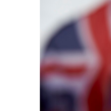
ПОБЕДИТЕЛЕЙ НЕ СУДЯТ?
КРЫМ.НЕПОКОРЕННЫЙ
ELIFBE
УКРАИНСКАЯ ПРОБЛЕМА КРЫМА