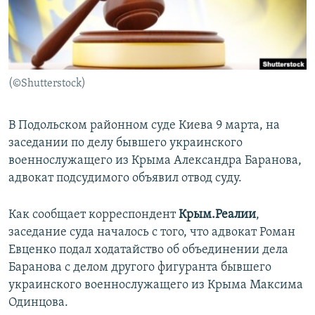
ПРИСОЕДИНЯЙТЕСЬ!
ПОБЕДИТЕЛЕЙ НЕ СУДЯТ?
КРЫМ.НЕПОКОРЕННЫЙ
ELIFBE
(©Shutterstock)
УКРАИНСКАЯ ПРОБЛЕМА КРЫМА
Все сайты RFE/RL
В Подольском районном суде Киева 9 марта, на
заседании по делу бывшего украинского
военнослужащего из Крыма Александра Баранова,
адвокат подсудимого объявил отвод суду.
Как сообщает корреспондент
Крым.Реалии
,
заседание суда началось с того, что адвокат Роман
Евценко подал ходатайство об объединении дела
Баранова с делом другого фигуранта бывшего
украинского военнослужащего из Крыма Максима
Одинцова.