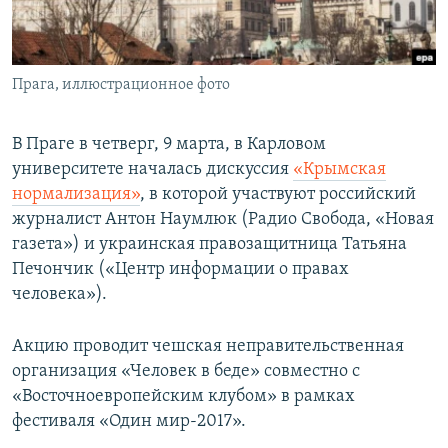
ПРИСОЕДИНЯЙТЕСЬ!
ПОБЕДИТЕЛЕЙ НЕ СУДЯТ?
КРЫМ.НЕПОКОРЕННЫЙ
Прага, иллюстрационное фото
ELIFBE
УКРАИНСКАЯ ПРОБЛЕМА КРЫМА
В Праге в четверг, 9 марта, в Карловом
Все сайты RFE/RL
университете началась дискуссия
«Крымская
нормализация»
, в которой участвуют российский
журналист Антон Наумлюк (Радио Свобода, «Новая
газета») и украинская правозащитница Татьяна
Печончик («Центр информации о правах
человека»).
Акцию проводит чешская неправительственная
организация «Человек в беде» совместно с
«Восточноевропейским клубом» в рамках
фестиваля «Один мир-2017».