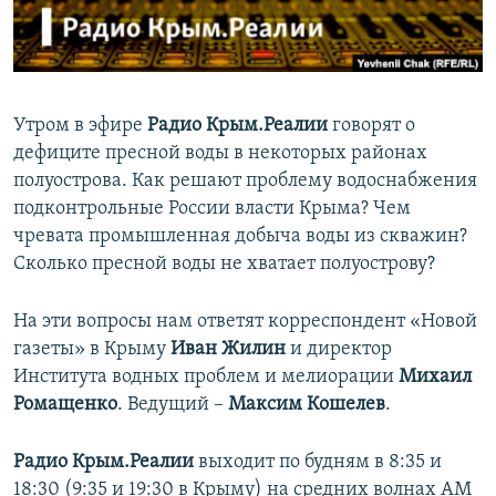
ПРИСОЕДИНЯЙТЕСЬ!
ПОБЕДИТЕЛЕЙ НЕ СУДЯТ?
КРЫМ.НЕПОКОРЕННЫЙ
ELIFBE
Утром в эфире
Радио Крым.Реалии
говорят о
УКРАИНСКАЯ ПРОБЛЕМА КРЫМА
дефиците пресной воды в некоторых районах
Все сайты RFE/RL
полуострова. Как решают проблему водоснабжения
подконтрольные России власти Крыма? Чем
чревата промышленная добыча воды из скважин?
Сколько пресной воды не хватает полуострову?
На эти вопросы нам ответят корреспондент «Новой
газеты» в Крыму
Иван Жилин
и директор
Института водных проблем и мелиорации
Михаил
Ромащенко
. Ведущий –
Максим Кошелев
.
Радио Крым.Реалии
выходит по будням в 8:35 и
18:30 (9:35 и 19:30 в Крыму) на средних волнах АМ