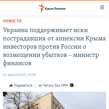
Доступность
ссылки
Вернуться
НОВОСТИ
к
НОВОСТИ
Украина поддерживает иски
основному
СПЕЦПРОЕКТЫ
содержанию
пострадавших от аннексии Крыма
ВОДА
Вернутся
ГРУЗ 200
инвесторов против России о
к
ИСТОРИЯ
КАРТА ВОЕННЫХ ОБЪЕКТОВ КРЫМА
возмещении убытков – министр
главной
ЕЩЕ
11 ЛЕТ ОККУПАЦИИ КРЫМА. 11 ИСТОРИЙ СОПРОТИВЛЕНИЯ
навигации
финансов
Вернутся
РАДІО СВОБОДА
ИНТЕРАКТИВ
к
10 марта 2017, 19:34
КАК ОБОЙТИ БЛОКИРОВКУ
ИНФОГРАФИКА
поиску
Поделиться
Читать без VPN
ТЕЛЕПРОЕКТ КРЫМ.РЕАЛИИ
Українською
СОВЕТЫ ПРАВОЗАЩИТНИКОВ
Qırımtatar
ПРОПАВШИЕ БЕЗ ВЕСТИ