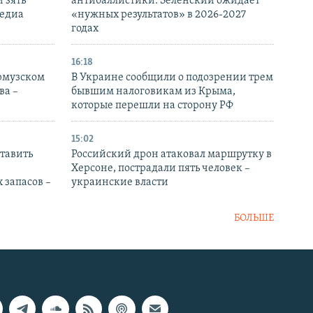
 зять
антибаллистики: Зеленский ожидает
медиа
«нужных результатов» в 2026-2027
годах
16:18
Ормузском
В Украине сообщили о подозрении трем
ва –
бывшим налоговикам из Крыма,
которые перешли на сторону РФ
15:02
тавить
Российский дрон атаковал маршрутку в
Херсоне, пострадали пять человек –
 запасов –
украинские власти
БОЛЬШЕ