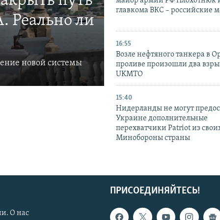
закрыть путь
майор армии РФ Плохотнюк и
главкома ВКС – российские 
. Реально ли
16:55
Возле нефтяного танкера в 
ление новой системы
проливе произошли два взры
UKMTO
15:40
Нидерланды не могут предос
Украине дополнительные
перехватчики Patriot из своих
Минобороны страны
ПРИСОЕДИНЯЙТЕСЬ!
и. О нас