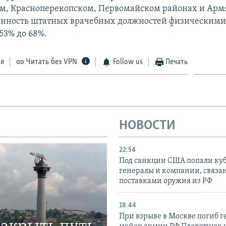
, Красноперекопском, Первомайском районах и Армя
анность штатных врачебных должностей физическим
 53% до 68%.
ся
Читать без VPN
Follow us
Печать
НОВОСТИ
22:54
Под санкции США попали ку
генералы и компании, связа
поставками оружия из РФ
18:44
При взрыве в Москве погиб г