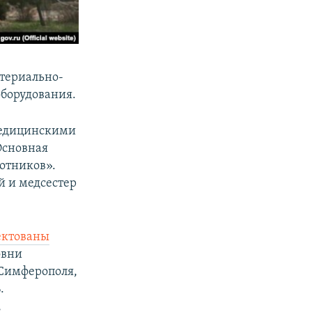
атериально-
оборудования.
медицинскими
Основная
отников».
й и медсестер
ектованы
овни
 Симферополя,
.
,