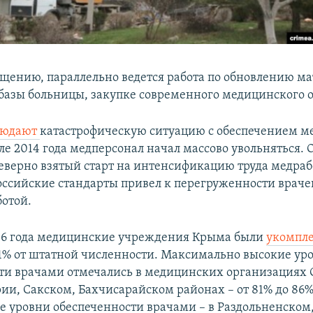
бщению, параллельно ведется работа по обновлению м
базы больницы, закупке современного медицинского 
людают
катастрофическую ситуацию с обеспечением 
ле 2014 года медперсонал начал массово увольняться. 
еверно взятый старт на интенсификацию труда медраб
оссийские стандарты привел к перегруженности враче
отой.
16 года медицинские учреждения Крыма были
укомпл
1% от штатной численности. Максимально высокие ур
ти врачами отмечались в медицинских организациях
рии, Сакском, Бахчисарайском районах – от 81% до 86%
уровни обеспеченности врачами – в Раздольненском