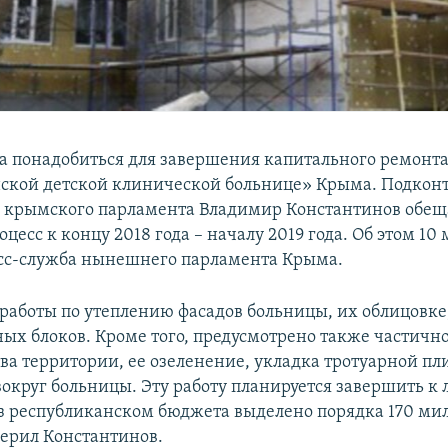
да понадобиться для завершения капитального ремонта
ской детской клинической больнице» Крыма. Подкон
 крымского парламента Владимир Константинов обещ
цесс к концу 2018 года – началу 2019 года. Об этом 10
сс-служба нынешнего парламента Крыма.
 работы по утеплению фасадов больницы, их облицовке
ных блоков. Кроме того, предусмотрено также частичн
тва территории, ее озеленение, укладка тротуарной пл
округ больницы. Эту работу планируется завершить к 
 из республиканском бюджета выделено порядка 170 ми
верил Константинов.