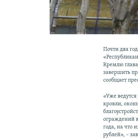
Почти два го
«Республикан
Кремлю глава
завершить про
сообщает пре
«Уже ведутся
кровли, окон
благоустройс
ограждений в
года, на что
рублей», – за