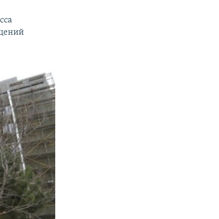
сса
ещений