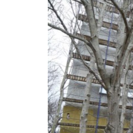
ПОБЕДИТЕЛЕЙ НЕ СУДЯТ?
КРЫМ.НЕПОКОРЕННЫЙ
ELIFBE
УКРАИНСКАЯ ПРОБЛЕМА КРЫМА