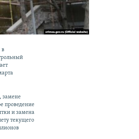
 в
трольный
ает
 марта
, замене
ое проведение
итки и замена
лету текущего
ллионов