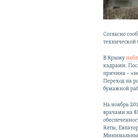
Согласно соо
технической 
В Крыму
наб
кадрами. Пос
причина – «н
Переход на р
бумажной раб
На ноябрь 20
врачами на 8
обеспеченнос
Ялты, Евпато
Минимальные 