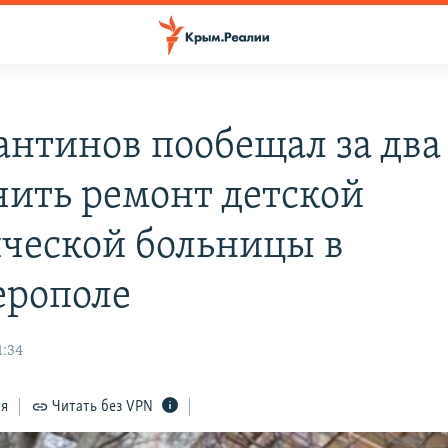
антинов пообещал за два
чить ремонт детской
ческой больницы в
рополе
1:34
ся
Читать без VPN