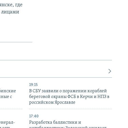
нске, где
и лицами
19:15
бинские
В СБУ заявили о поражении кораблей
нные с
береговой охраны ФСБ в Керчи и НПЗ в
российском Ярославле
17:40
енерал-
Разработка баллистики и