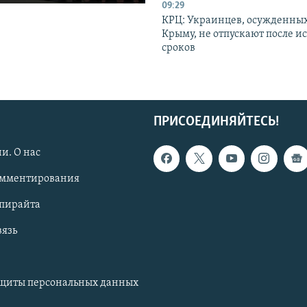
09:29
КРЦ: Украинцев, осужденных
Крыму, не отпускают после и
сроков
ПРИСОЕДИНЯЙТЕСЬ!
и. О нас
омментирования
опирайта
вязь
ащиты персональных данных