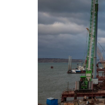
ПОБЕДИТЕЛЕЙ НЕ СУДЯТ?
КРЫМ.НЕПОКОРЕННЫЙ
ELIFBE
УКРАИНСКАЯ ПРОБЛЕМА КРЫМА