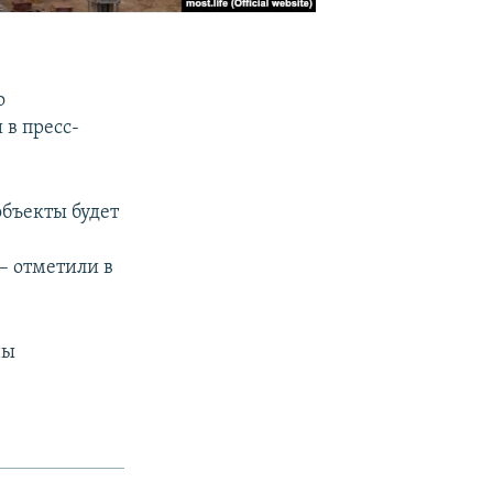
о
 в пресс-
объекты будет
– отметили в
ны