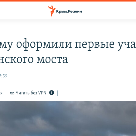
му оформили первые уча
нского моста
7:59
ся
Читать без VPN