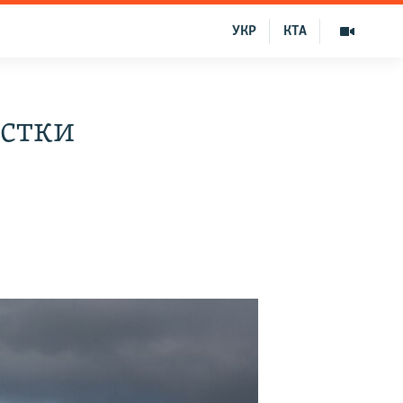
УКР
КТА
стки