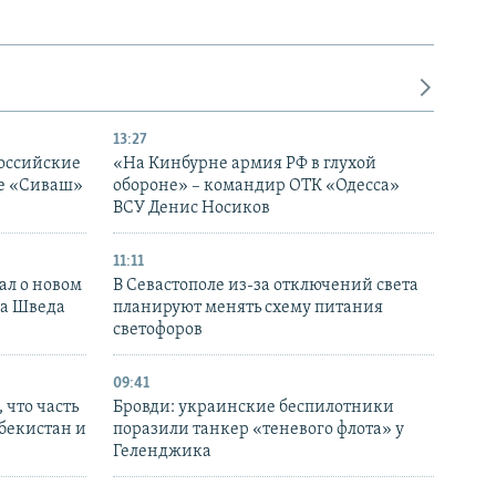
13:27
оссийские
«На Кинбурне армия РФ в глухой
ке «Сиваш»
обороне» – командир ОТК «Одесса»
ВСУ Денис Носиков
11:11
ал о новом
В Севастополе из-за отключений света
ка Шведа
планируют менять схему питания
светофоров
09:41
 что часть
Бровди: украинские беспилотники
збекистан и
поразили танкер «теневого флота» у
Геленджика