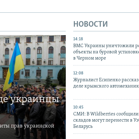
НОВОСТИ
14:18
ВМС Украины уничтожили р
объекты на буровой установ
в Черном море
12:08
Журналист Есипенко рассказ
деле крымского автомехани
где украинцы
10:45
СМИ: В Wildberries сообщили,
складов могут перенести в У
щиты прав украинской
Беларусь