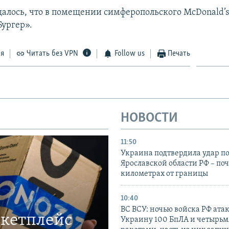
алось, что в помещении симферопольского McDonald’
Бургер».
ся
Читать без VPN
Follow us
Печать
НОВОСТИ
11:50
Украина подтвердила удар по
Ярославской области РФ – поч
километрах от границы
10:40
ВС ВСУ: ночью войска РФ ата
ркетплейс
Украину 100 БпЛА и четырьм