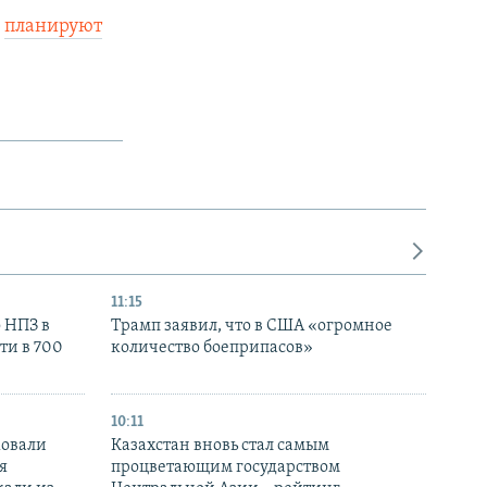
s
планируют
11:15
 НПЗ в
Трамп заявил, что в США «огромное
ти в 700
количество боеприпасов»
10:11
ковали
Казахстан вновь стал самым
я
процветающим государством