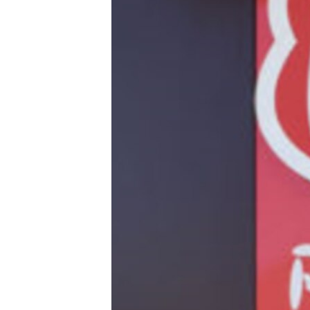
ПОБЕДИТЕЛЕЙ НЕ СУДЯТ?
КРЫМ.НЕПОКОРЕННЫЙ
ELIFBE
УКРАИНСКАЯ ПРОБЛЕМА КРЫМА