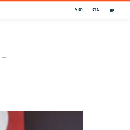
УКР
КТА
 –