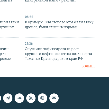
кали из
Центральной Азии – рейтинг
08:36
нной атаки
В Крыму и Севастополе отражали атаку
 крупном
дронов, были слышны взрывы
22:36
ензин
Спутники зафиксировали рост
ерты
крупного нефтяного пятна возле порта
оровью
Тамань в Краснодарском крае РФ
БОЛЬШЕ