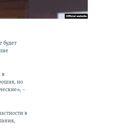
е будет
ание
 в
рошая, но
ческие», –
частности в
пания,