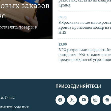
ракетами, часть из них запус
овых заказов
Крыма
ве
09:19
В Ярославле после массирова
ставлять товары в
дронов произошел пожар на
НПЗ
23:00
В РФ разрешили продавать б
стандарта 1990-х годов: эксп
предупреждают об угрозе зд
ПРИСОЕДИНЯЙТЕСЬ!
и. О нас
омментирования