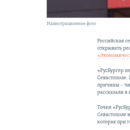
Иллюстрационное фото
Российская се
открывать ре
«Экономичес
«РусБургер не
Севастополе.
причины – чи
рассказали в
Точки «РусБу
Севастополе 
которая при г