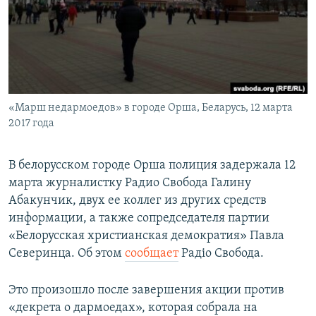
ПРИСОЕДИНЯЙТЕСЬ!
ПОБЕДИТЕЛЕЙ НЕ СУДЯТ?
КРЫМ.НЕПОКОРЕННЫЙ
ELIFBE
УКРАИНСКАЯ ПРОБЛЕМА КРЫМА
Все сайты RFE/RL
«Марш недармоедов» в городе Орша, Беларусь, 12 марта
2017 года
В белорусском городе Орша полиция задержала 12
марта журналистку Радио Свобода Галину
Абакунчик, двух ее коллег из других средств
информации, а также сопредседателя партии
«Белорусская христианская демократия» Павла
Северинца. Об этом
сообщает
Радіо Свобода.
Это произошло после завершения акции против
«декрета о дармоедах», которая собрала на