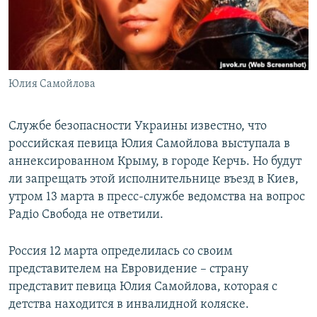
ПРИСОЕДИНЯЙТЕСЬ!
ПОБЕДИТЕЛЕЙ НЕ СУДЯТ?
КРЫМ.НЕПОКОРЕННЫЙ
ELIFBE
Юлия Самойлова
УКРАИНСКАЯ ПРОБЛЕМА КРЫМА
Все сайты RFE/RL
Службе безопасности Украины известно, что
российская певица Юлия Самойлова выступала в
аннексированном Крыму, в городе Керчь. Но будут
ли запрещать этой исполнительнице въезд в Киев,
утром 13 марта в пресс-службе ведомства на вопрос
Радіо Свобода не ответили.
Россия 12 марта определилась со своим
представителем на Евровидение – страну
представит певица Юлия Самойлова, которая с
детства находится в инвалидной коляске.