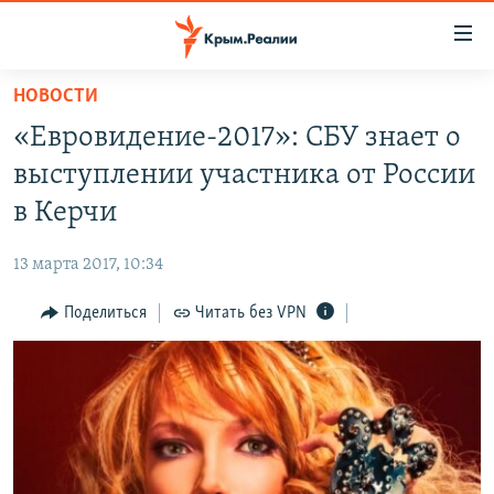
Доступность
ссылки
Вернуться
НОВОСТИ
к
НОВОСТИ
«Евровидение-2017»: СБУ знает о
основному
СПЕЦПРОЕКТЫ
содержанию
выступлении участника от России
ВОДА
Вернутся
ГРУЗ 200
в Керчи
к
ИСТОРИЯ
КАРТА ВОЕННЫХ ОБЪЕКТОВ КРЫМА
главной
13 марта 2017, 10:34
ЕЩЕ
11 ЛЕТ ОККУПАЦИИ КРЫМА. 11 ИСТОРИЙ СОПРОТИВЛЕНИЯ
навигации
Вернутся
Поделиться
Читать без VPN
РАДІО СВОБОДА
ИНТЕРАКТИВ
к
КАК ОБОЙТИ БЛОКИРОВКУ
ИНФОГРАФИКА
поиску
ТЕЛЕПРОЕКТ КРЫМ.РЕАЛИИ
Українською
СОВЕТЫ ПРАВОЗАЩИТНИКОВ
Qırımtatar
ПРОПАВШИЕ БЕЗ ВЕСТИ