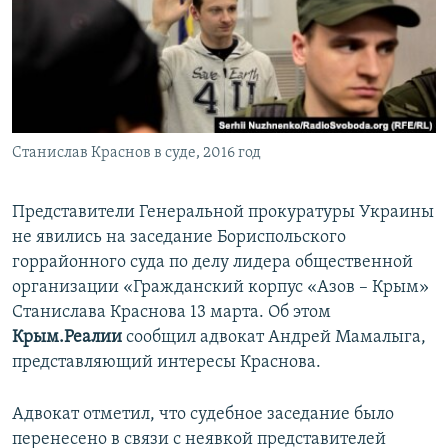
ПРИСОЕДИНЯЙТЕСЬ!
ПОБЕДИТЕЛЕЙ НЕ СУДЯТ?
КРЫМ.НЕПОКОРЕННЫЙ
ELIFBE
УКРАИНСКАЯ ПРОБЛЕМА КРЫМА
Все сайты RFE/RL
Станислав Краснов в суде, 2016 год
Представители Генеральной прокуратуры Украины
не явились на заседание Бориспольского
горрайонного суда по делу лидера общественной
организации «Гражданский корпус «Азов – Крым»
Станислава Краснова 13 марта. Об этом
Крым.Реалии
сообщил адвокат Андрей Мамалыга,
представляющий интересы Краснова.
Адвокат отметил, что судебное заседание было
перенесено в связи с неявкой представителей