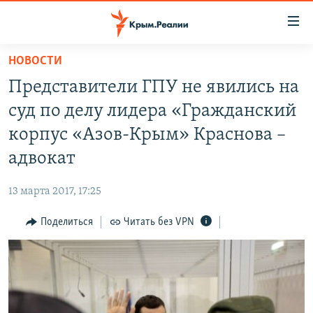
Доступность
ссылки
Вернуться
НОВОСТИ
к
НОВОСТИ
Представители ГПУ не явились на
основному
СПЕЦПРОЕКТЫ
содержанию
суд по делу лидера «Гражданский
ВОДА
Вернутся
ГРУЗ 200
корпус «Азов-Крым» Краснова –
к
ИСТОРИЯ
КАРТА ВОЕННЫХ ОБЪЕКТОВ КРЫМА
адвокат
главной
ЕЩЕ
11 ЛЕТ ОККУПАЦИИ КРЫМА. 11 ИСТОРИЙ СОПРОТИВЛЕНИЯ
навигации
13 марта 2017, 17:25
Вернутся
РАДІО СВОБОДА
ИНТЕРАКТИВ
к
Поделиться
Читать без VPN
КАК ОБОЙТИ БЛОКИРОВКУ
ИНФОГРАФИКА
поиску
ТЕЛЕПРОЕКТ КРЫМ.РЕАЛИИ
Українською
СОВЕТЫ ПРАВОЗАЩИТНИКОВ
Qırımtatar
ПРОПАВШИЕ БЕЗ ВЕСТИ