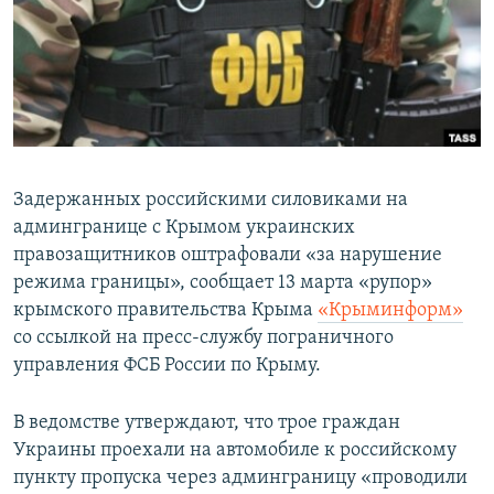
ПРИСОЕДИНЯЙТЕСЬ!
ПОБЕДИТЕЛЕЙ НЕ СУДЯТ?
КРЫМ.НЕПОКОРЕННЫЙ
ELIFBE
УКРАИНСКАЯ ПРОБЛЕМА КРЫМА
Все сайты RFE/RL
Задержанных российскими силовиками на
админгранице с Крымом украинских
правозащитников оштрафовали «за нарушение
режима границы», сообщает 13 марта «рупор»
крымского правительства Крыма
«Крыминформ»
со ссылкой на пресс-службу пограничного
управления ФСБ России по Крыму.
В ведомстве утверждают, что трое граждан
Украины проехали на автомобиле к российскому
пункту пропуска через админграницу «проводили