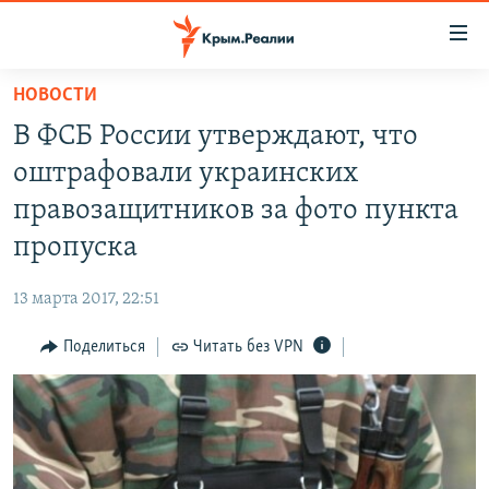
Доступность
ссылки
Вернуться
НОВОСТИ
к
НОВОСТИ
В ФСБ России утверждают, что
основному
СПЕЦПРОЕКТЫ
содержанию
оштрафовали украинских
ВОДА
Вернутся
ГРУЗ 200
правозащитников за фото пункта
к
ИСТОРИЯ
КАРТА ВОЕННЫХ ОБЪЕКТОВ КРЫМА
пропуска
главной
ЕЩЕ
11 ЛЕТ ОККУПАЦИИ КРЫМА. 11 ИСТОРИЙ СОПРОТИВЛЕНИЯ
навигации
13 марта 2017, 22:51
Вернутся
РАДІО СВОБОДА
ИНТЕРАКТИВ
к
Поделиться
Читать без VPN
КАК ОБОЙТИ БЛОКИРОВКУ
ИНФОГРАФИКА
поиску
ТЕЛЕПРОЕКТ КРЫМ.РЕАЛИИ
Українською
СОВЕТЫ ПРАВОЗАЩИТНИКОВ
Qırımtatar
ПРОПАВШИЕ БЕЗ ВЕСТИ