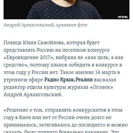
ПРИСОЕДИНЯЙТЕСЬ!
ПОБЕДИТЕЛЕЙ НЕ СУДЯТ?
КРЫМ.НЕПОКОРЕННЫЙ
Андрей Архангельский, архивное фото
ELIFBE
УКРАИНСКАЯ ПРОБЛЕМА КРЫМА
Певица Юлия Самойлова, которая будет
Все сайты RFE/RL
представлять Россию на песенном конкурсе
«Евровидение 2017», выбрана не «как цель, а как
средство», поэтому планов победить в конкурсе в
этом году у России нет. Такое мнение 14 марта в
утреннем эфире
Радио Крым.Реалии
высказал
редактор отдела культуры журнала «Огонек»
Андрей Архангельский.
«Решение о том, отправлять конкурсантов в этом
году в Киев или нет от России очень долго не
принималось, затягивалось до последнего и можно
сказать, было принято буквально накануне. Это