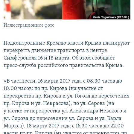
ПРИСОЕДИНЯЙТЕСЬ!
ПОБЕДИТЕЛЕЙ НЕ СУДЯТ?
КРЫМ.НЕПОКОРЕННЫЙ
Иллюстрационное фото
ELIFBE
УКРАИНСКАЯ ПРОБЛЕМА КРЫМА
Подконтрольные Кремлю власти Крыма планируют
Все сайты RFE/RL
перекрыть движение транспорта в центре
Симферополя 16 и 18 марта. Об этом сообщает
пресс-служба российского правительства Крыма.
«В частности, 16 марта 2017 года с 08.30 часов до
10.00 часов: по пр. Кирова (на участке от
перекрестка пр. Кирова и ул. Гоголя до пересечения
пр. Кирова и ул. Некрасова), по ул. Серова (на
участке от перекрестка ул. Александра Невского и
ул. Серова до пересечения ул. Серова и ул. Карла
Маркса). 18 марта 2017 года с 15.30 часов до 22.00
часов: по пр. Кирова (на участке от перекрестка пр.