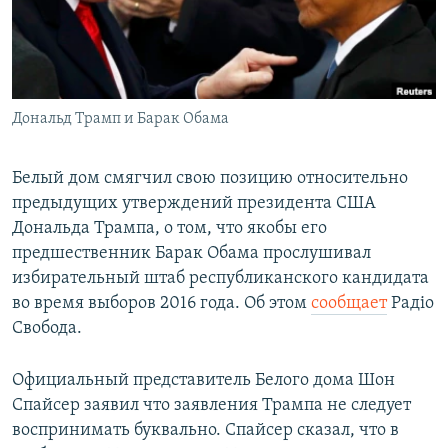
ПРИСОЕДИНЯЙТЕСЬ!
ПОБЕДИТЕЛЕЙ НЕ СУДЯТ?
КРЫМ.НЕПОКОРЕННЫЙ
ELIFBE
Дональд Трамп и Барак Обама
УКРАИНСКАЯ ПРОБЛЕМА КРЫМА
Все сайты RFE/RL
Белый дом смягчил свою позицию относительно
предыдущих утверждений президента США
Дональда Трампа, о том, что якобы его
предшественник Барак Обама прослушивал
избирательный штаб республиканского кандидата
во время выборов 2016 года. Об этом
сообщает
Радіо
Свобода.
Официальный представитель Белого дома Шон
Спайсер заявил что заявления Трампа не следует
воспринимать буквально. Спайсер сказал, что в